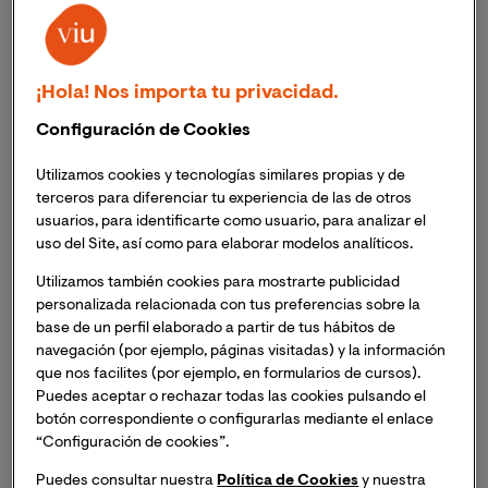
financiando el 100% de una maestría o carrera de
VIU a 60 estudiantes.
Los ganadores han sido escogidos de entre más
¡Hola! Nos importa tu privacidad.
de 1.700 postulantes de España, Ecuador,
Configuración de Cookies
Colombia, Chile y Perú.
Utilizamos cookies y tecnologías similares propias y de
Los ganadores serán notificados por mail y
terceros para diferenciar tu experiencia de las de otros
además se puede consultar el listado en la web de
usuarios, para identificarte como usuario, para analizar el
Becas Quiero y en las RRSS de VIU.
uso del Site, así como para elaborar modelos analíticos.
La segunda edición de Becas Quiero ya tiene sus
Utilizamos también cookies para mostrarte publicidad
personalizada relacionada con tus preferencias sobre la
ganadores
. En total son
60 los beneficiados con una
base de un perfil elaborado a partir de tus hábitos de
beca del 100% para Maestría o Carrera en VIU
: 10 de
navegación (por ejemplo, páginas visitadas) y la información
Carrera y 10 de Maestría en España, 10 de Maestría en
que nos facilites (por ejemplo, en formularios de cursos).
Ecuador, 10 de Maestría en Colombia, 10 de Maestría en
Puedes aceptar o rechazar todas las cookies pulsando el
Chile y 10 de Maestría en Perú. Todos los ganadores
botón correspondiente o configurarlas mediante el enlace
serán notificados personalmente por mail, pero
“Configuración de cookies”.
además se puede
consultar el listado completo en la
Puedes consultar nuestra
Política de Cookies
y nuestra