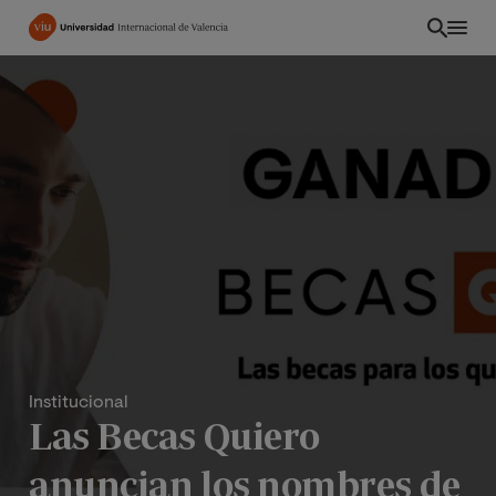
Pasar
al
contenido
principal
Institucional
PE
Las Becas Quiero
anuncian los nombres de