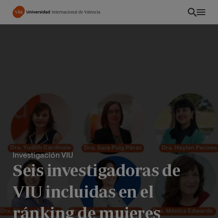
Pasar
al
contenido
principal
Investigación VIU
Seis investigadoras de
PE
VIU incluidas en el
ránking de mujeres