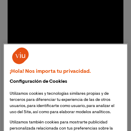
¡Hola! Nos importa tu privacidad.
Configuración de Cookies
El ránking recoge los perfiles de las investigadoras
Utilizamos cookies y tecnologías similares propias y de
españolas o residentes en España, con mejores
terceros para diferenciar tu experiencia de las de otros
usuarios, para identificarte como usuario, para analizar el
indicadores métricos (índice h y citas) en Google
uso del Site, así como para elaborar modelos analíticos.
Scholar
Utilizamos también cookies para mostrarte publicidad
Las investigadoras pertenecen a la Escuela de
personalizada relacionada con tus preferencias sobre la