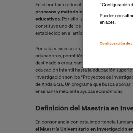
En el contexto educativo,
la investigación pr
“Configuración d
procesos y metodologías que permiten la inn
Puedes consulta
educativos
. Por ello, adquiere cada vez más
enlaces.
constituye uno de los principios en los que s
establecido en el artículo 1 de la Ley Orgáni
Configuración de c
Por esta misma razón, actualmente la investig
educadores, permitiéndoles contribuir de for
destinado a crear cambios a gran y pequeña es
educación infantil hasta la educación superior
investigación son los “Proyectos de investiga
de Andalucía. Un programa que busca apoyar in
enseñanza mediante ayudas económicas.
Definición del Maestría en Inv
En consonancia con esta importancia fundamen
el Maestría Universitario en Investigación 