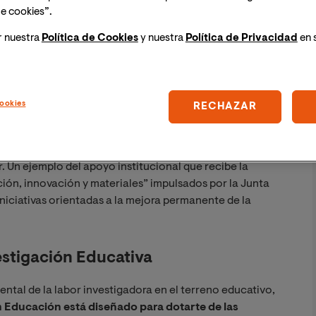
opicia el desarrollo de nuevas herramientas,
e cookies”.
ovación en las aulas y el progreso de los sistemas
r nuestra
Política de Cookies
y nuestra
Política de Privacidad
en 
 peso e importancia, como demuestra el hecho de que
e fundamenta el sistema educativo, de acuerdo con lo
ca 2/2006, de Educación, LOE.
ookies
RECHAZAR
ación es un aspecto fundamental de la labor de los
ma activa a la creación del nuevo conocimiento
cala, en los sistemas y entornos educativos, desde la
. Un ejemplo del apoyo institucional que recibe la
ción, innovación y materiales” impulsados por la Junta
iciativas orientadas a la mejora permanente de la
estigación Educativa
tal de la labor investigadora en el terreno educativo,
en Educación está diseñado para dotarte de las