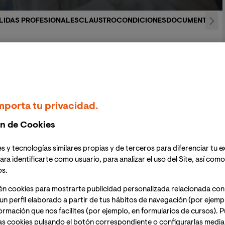
LIDAS PROFESIONALES
CLAUSTRO
CONDICIONES
DOCUMENTACIÓN
en Investigación en Educación
Investigación en
mporta tu privacidad.
n de Cookies
s y tecnologías similares propias y de terceros para diferenciar tu e
progreso de nuestras sociedades. La curiosidad innata
ara identificarte como usuario, para analizar el uso del Site, así com
a través de la labor investigadora, es responsable de
os.
bios que nos permiten vivir como vivimos actualmente.
én cookies para mostrarte publicidad personalizada relacionada con
cta a todos los estamentos de la sociedad, y la
un perfil elaborado a partir de tus hábitos de navegación (por ejemp
nformación que nos facilites (por ejemplo, en formularios de cursos).
as cookies pulsando el botón correspondiente o configurarlas median