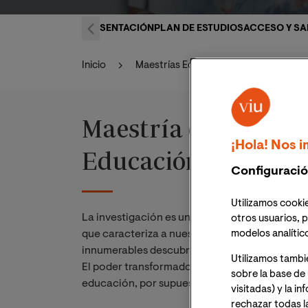
PRESENTACIÓN
PLAN DE ESTUDIOS
ACCESO Y SA
Inicio
Maestrías Educación
Maestría 
Maestría online en 
¡Hola! Nos i
Educación
Configuració
Utilizamos cookie
La investigación es un pilar fundamental del 
otros usuarios, p
que caracteriza a nuestra especie, canalizada 
modelos analític
innumerables descubrimientos, avances y cam
Utilizamos tambi
El poder transformador de la investigación afe
sobre la base de 
educación, por supuesto, no es la excepción.
visitadas) y la i
rechazar todas l