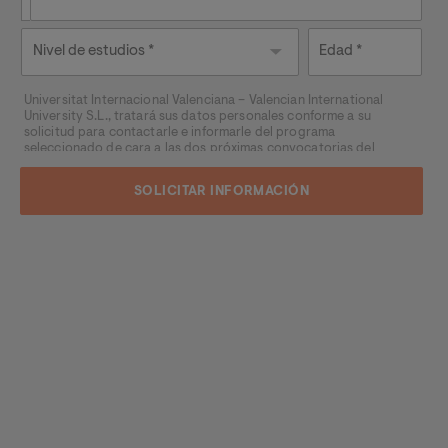
Nivel de
Edad
estudios
Universitat Internacional Valenciana – Valencian International
University S.L., tratará sus datos personales conforme a su
solicitud para contactarle e informarle del programa
seleccionado de cara a las dos próximas convocatorias del
mismo, pudiendo contactar con usted a través de medios
electrónicos (
WhatsApp
y/o correo electrónico) y por medios
telefónicos, siendo eliminados una vez facilitada dicha
información y/o transcurridas las citadas convocatorias.
Ud. podrá ejercer los derechos de acceso, supresión,
rectificación, oposición, limitación y portabilidad, mediante carta
a Universitat Internacional Valenciana – Valencian International
University S.L. - Apartado de Correos 221 de Barcelona, o
remitiendo un email a
rgpd@universidadviu.com
. Asimismo,
cuando lo considere oportuno podrá presentar una reclamación
ante la Agencia Española de protección de datos.
Podrá ponerse en contacto con nuestro Delegado de Protección
de Datos mediante escrito dirigido a
dpo@planeta.es
o a Grupo
Planeta, At.: Delegado de Protección de Datos, Avda. Diagonal
662-664, 08034 Barcelona.