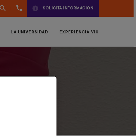
961
SOLICITA INFORMACIÓN
924
950
LA UNIVERSIDAD
EXPERIENCIA VIU