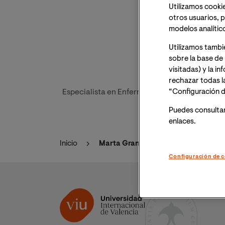
Utilizamos cookie
otros usuarios, p
modelos analític
Utilizamos tambi
sobre la base de 
visitadas) y la i
rechazar todas l
“Configuración d
Especialista en Enfermería Familiar y Comunit
Puedes consulta
enlaces.
Inicio
Marta Gran Justicia
Configuración de c