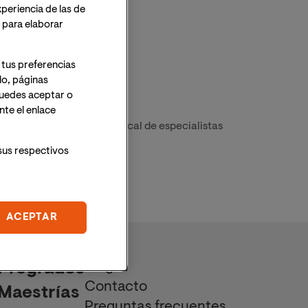
xperiencia de las de
o para elaborar
 tus preferencias
lo, páginas
 Puedes aceptar o
te el enlace
n ZBS Altea, Alicante . Vocal de especialistas
sus respectivos
ACEPTAR
Blog
Pregrados
Contacto
Maestrías
Preguntas frecuentes