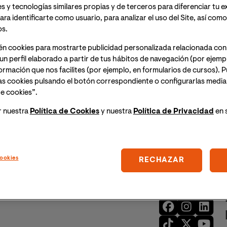
s y tecnologías similares propias y de terceros para diferenciar tu e
ara identificarte como usuario, para analizar el uso del Site, así com
os.
Marta Gran Justicia
én cookies para mostrarte publicidad personalizada relacionada con
un perfil elaborado a partir de tus hábitos de navegación (por ejemp
nformación que nos facilites (por ejemplo, en formularios de cursos).
as cookies pulsando el botón correspondiente o configurarlas median
e cookies”.
aria en CS Altea, Alicante. Referente en atención comunitaria e
y residentes de la AEC.
r nuestra
Política de Cookies
y nuestra
Política de Privacidad
en 
ookies
RECHAZAR