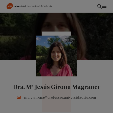
Pasar
al
contenido
principal
Dra. Mª Jesús Girona Magraner
INT
maje.girona@professor.universidadviu.com