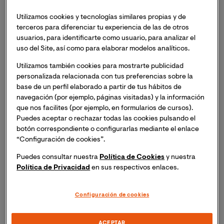
2022 // Diploma Superior en Gestión y Políticas de Salud
Utilizamos cookies y tecnologías similares propias y de
Internacional y Soberanía Sanitaria.
terceros para diferenciar tu experiencia de las de otros
usuarios, para identificarte como usuario, para analizar el
2021 // Máster Promoción de la Salud y Salud
uso del Site, así como para elaborar modelos analíticos.
Comunitaria. Escuela Andaluza Salud Pública.
Utilizamos también cookies para mostrarte publicidad
2013 - 2017 // Doctora por la Universidad Pública de
personalizada relacionada con tus preferencias sobre la
Navarra. Especializada en Antropología de la Salud y
base de un perfil elaborado a partir de tus hábitos de
Género. Universidad Pública de Navarra / Berkeley
navegación (por ejemplo, páginas visitadas) y la información
University / Universidad Complutense de Madrid
que nos facilites (por ejemplo, en formularios de cursos).
Puedes aceptar o rechazar todas las cookies pulsando el
Estancia investigación de tres meses en la Universidad de
botón correspondiente o configurarlas mediante el enlace
California, Berkeley.
“Configuración de cookies”.
Puedes consultar nuestra
Política de Cookies
y nuestra
Estancia investigación de ocho meses en la Universidad
Política de Privacidad
en sus respectivos enlaces.
Complutense de Madrid.
2016 // Certificado. “Gender-Sensitive Governance”
Configuración de cookies
Escuela de formación ONU Mujeres.
2010 - 2012 // Experta en género. Universidad Pública de
ACEPTAR