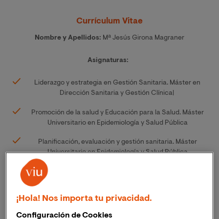
Currículum Vitae
Nombre y Apellidos:
Mª Jesús Girona Magraner
Asignaturas:
Liderazgo y estrategia en Gestión Sanitaria. Máster en
Dirección Sanitaria y Gestión Clínica|
Promoción de la salud y Educación para la Salud. Máster
Universitario en Epidemiología y Salud Pública
Planificación, evaluación y gestión sanitaria. Máster
Universitario en Epidemiología y Salud Pública
Comunicación, tecnología de la comunicación y aspectos
ético-legales. Máster Universitario en Epidemiología y
Salud Pública
¡Hola! Nos importa tu privacidad.
Titulación, institución y año de finalización:
Configuración de Cookies