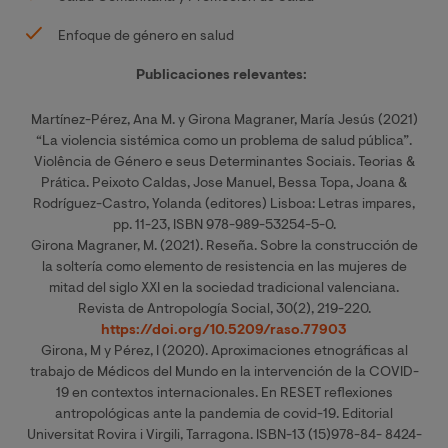
Enfoque de género en salud
Publicaciones relevantes:
Martínez-Pérez, Ana M. y Girona Magraner, María Jesús (2021)
“La violencia sistémica como un problema de salud pública”.
Violência de Género e seus Determinantes Sociais. Teorias &
Prática. Peixoto Caldas, Jose Manuel, Bessa Topa, Joana &
Rodríguez-Castro, Yolanda (editores) Lisboa: Letras impares,
pp. 11-23, ISBN 978-989-53254-5-0.
Girona Magraner, M. (2021). Reseña. Sobre la construcción de
la soltería como elemento de resistencia en las mujeres de
mitad del siglo XXI en la sociedad tradicional valenciana.
Revista de Antropología Social, 30(2), 219-220.
https://doi.org/10.5209/raso.77903
Girona, M y Pérez, I (2020). Aproximaciones etnográficas al
trabajo de Médicos del Mundo en la intervención de la COVID-
19 en contextos internacionales. En RESET reflexiones
antropológicas ante la pandemia de covid-19. Editorial
Universitat Rovira i Virgili, Tarragona. ISBN-13 (15)978-84- 8424-