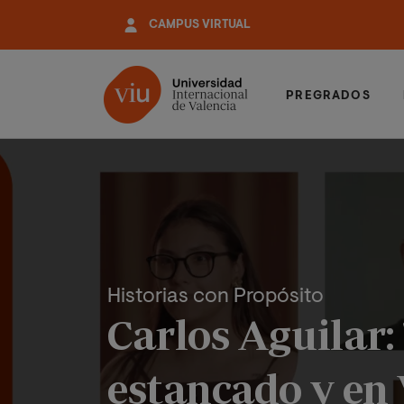
Pasar
CAMPUS VIRTUAL
al
contenido
principal
PREGRADOS
Historias con Propósito
Carlos Aguilar:
estancado y en