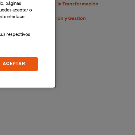
lo, páginas
Inteligencia Artificial para la Transformación
 Puedes aceptar o
e Innovación de Negocio
te el enlace
Maestría Oficial en Dirección y Gestión
Financiera
sus respectivos
ACEPTAR