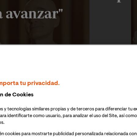
a avanzar"
"Llevaba años sintiéndome estancado y en VIU encontré las op
mporta tu privacidad.
n de Cookies
s y tecnologías similares propias y de terceros para diferenciar tu e
ara identificarte como usuario, para analizar el uso del Site, así com
2026
Emilio Vivallo-Ehijo
os.
én cookies para mostrarte publicidad personalizada relacionada con