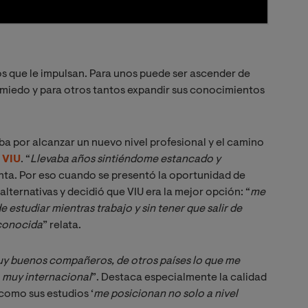
s que le impulsan. Para unos puede ser ascender de
n miedo y para otros tantos expandir sus conocimientos
ba por alcanzar un nuevo nivel profesional y el camino
 VIU
. “
Llevaba años sintiéndome estancado y 
nta. Por eso cuando se presentó la oportunidad de
lternativas y decidió que VIU era la mejor opción: “
me 
e estudiar mientras trabajo y sin tener que salir de 
econocida
” relata.
y buenos compañeros, de otros países lo que me 
o muy internacional
”. Destaca especialmente la calidad
y como sus estudios ‘
me posicionan no solo a nivel 