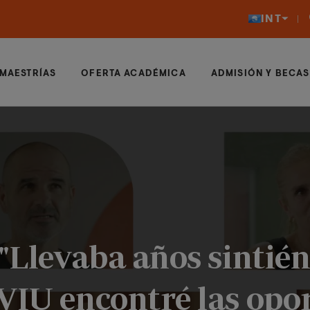
INT
MAESTRÍAS
OFERTA ACADÉMICA
ADMISIÓN Y BECAS
 "Llevaba años sinti
 VIU encontré las opo