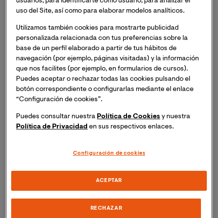
usuarios, para identificarte como usuario, para analizar el
de la Universidad, hemos creado ‘Somos VIU’, una
uso del Site, así como para elaborar modelos analíticos.
sección en que entrevistamos a las trabajadoras y
Utilizamos también cookies para mostrarte publicidad
trabajadores de los distintos departamentos de la
personalizada relacionada con tus preferencias sobre la
Universidad. Inauguramos la sección con
Beatriz
base de un perfil elaborado a partir de tus hábitos de
Atienza Carbonell
, Responsable de Calidad
navegación (por ejemplo, páginas visitadas) y la información
Académica e Innovación de Títulos.
que nos facilites (por ejemplo, en formularios de cursos).
Puedes aceptar o rechazar todas las cookies pulsando el
botón correspondiente o configurarlas mediante el enlace
¿Nos puedes contar un poco sobre ti?
“Configuración de cookies”.
Soy Graduada en Medicina, Máster en Criminología y,
Puedes consultar nuestra
Política de Cookies
y nuestra
Política de Privacidad
en sus respectivos enlaces.
actualmente, doctoranda en Medicina en la línea de
investigación en psiquiatría. En VIU, desempeño el rol
de Responsable de Calidad Académica e Innovación de
Configuración de cookies
Títulos y docente.
ACEPTAR
Imagen
RECHAZAR