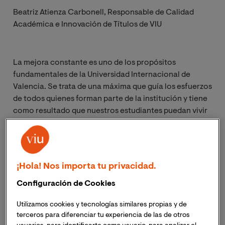
Beatriz Atienza Carbonell,
Responsable de Calidad
Académica e Innovación de Títulos de VIU
La mejora constante es uno de los propósitos
fundamentales de la Universidad Internacional de
Valencia. Se trata de una máxima que guía los esfuerzos
de todos quienes forman parte de la institución y tiene
como resultado que nuestros estudiantes puedan vivir
una experiencia universitaria internacional realmente
transformadora, que les permita crecer y progresar
tanto a nivel profesional como personal, y que les
otorga los conocimientos, herramientas y capacidades
¡Hola! Nos importa tu privacidad.
para crear un impacto positivo en sus entornos.
Configuración de Cookies
Para conocer mejor a las personas que forman los
Utilizamos cookies y tecnologías similares propias y de
distintos departamentos encargados de impulsar
terceros para diferenciar tu experiencia de las de otros
diariamente esa mejora constante en todos los niveles