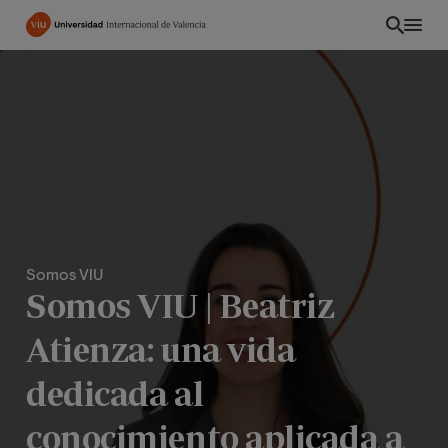
Pasar
al
contenido
principal
Somos VIU
Somos VIU | Beatriz
Atienza: una vida
INT
dedicada al
conocimiento aplicada a