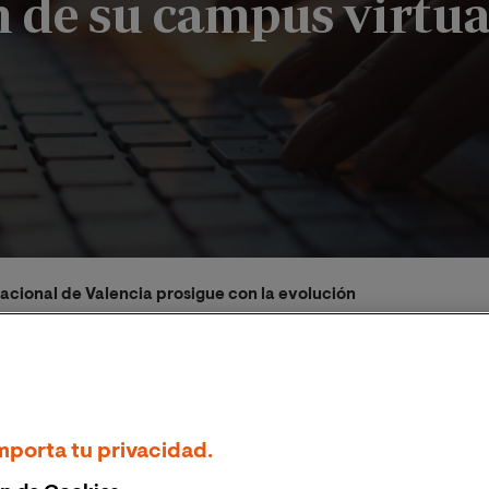
n de su campus virtua
acional de Valencia prosigue con la evolución de su campus vi
023
mporta tu privacidad.
ión Universidades
Mejora constante