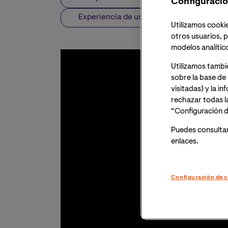
Configuració
Experiencia de usuario
Utilizamos cookie
otros usuarios, p
modelos analític
Utilizamos tambi
sobre la base de 
visitadas) y la i
rechazar todas l
“Configuración d
Puedes consulta
enlaces.
Configuración de c