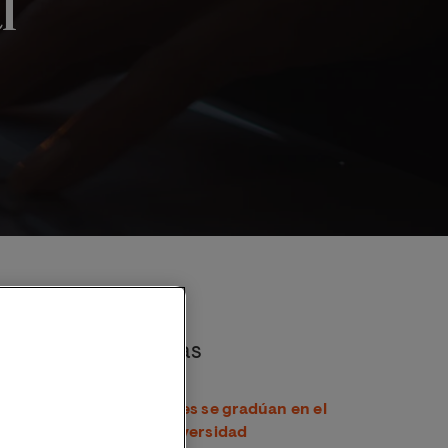
l
rtual
Noticias destacadas
Más de 18.000 estudiantes se gradúan en el
curso 2025/26 de la Universidad