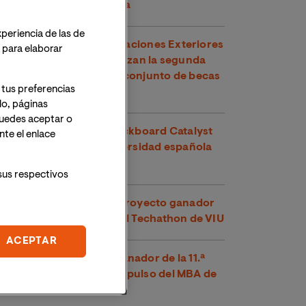
Internacional de Valencia
xperiencia de las de
VIU y el Ministerio de Relaciones Exteriores
o para elaborar
y Culto de Costa Rica lanzan la segunda
edición de su programa conjunto de becas
 tus preferencias
para maestrías oficiales
lo, páginas
 Puedes aceptar o
VIU recibe su quinto Blackboard Catalyst
te el enlace
Award y es la única universidad española
premiada en 2026
sus respectivos
Voltha-IS se alza como proyecto ganador
de la segunda edición del Techathon de VIU
ACEPTAR
‘PumpKind’, proyecto ganador de la 11.ª
edición del Bootcamp Impulso del MBA de
VIU