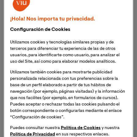
la Universidad Internacional de Valencia (
VIU
) te invita
a la
Masterclass Online: "Políticas de Igualdad y
Liderazgo Femenino"
, un espacio donde abordaremos
¡Hola! Nos importa tu privacidad.
los principales desafíos y avances en materia de
Configuración de Cookies
igualdad de género en el ámbito laboral. De la mano de
la experta
Nataly Campusano Díaz
, exploraremos
Utilizamos cookies y tecnologías similares propias y de
estrategias clave para la promoción del empleo
terceros para diferenciar tu experiencia de las de otros
femenino, el liderazgo empresarial y el apoyo a mujeres
usuarios, para identificarte como usuario, para analizar el
en situación de vulnerabilidad.
uso del Site, así como para elaborar modelos analíticos.
Utilizamos también cookies para mostrarte publicidad
Si deseas asistir, inscríbete y recibirás un enlace para
personalizada relacionada con tus preferencias sobre la
acceder a la sesión el mismo día del evento.
base de un perfil elaborado a partir de tus hábitos de
navegación (por ejemplo, páginas visitadas) y la información
que nos facilites (por ejemplo, en formularios de cursos).
¿Por qué es importante la Masterclass Online:
Puedes aceptar o rechazar todas las cookies pulsando el
Políticas de Igualdad y Liderazgo Femenino?
botón correspondiente o configurarlas mediante el enlace
“Configuración de cookies”.
A pesar de los avances en equidad de género, la
situación de las mujeres en el mercado laboral sigue
Puedes consultar nuestra
Política de Cookies
y nuestra
siendo desigual. El fomento del empleo femenino es
Política de Privacidad
en sus respectivos enlaces.