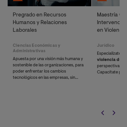
Pregrado en Recursos
Maestría Ofi
Humanos y Relaciones
Intervención
Laborales
en Violenci
Ciencias Económicas y
Jurídico
Administrativas
Especialízate e
Apuesta por una visión más humana y
violencia de g
sostenible de las organizaciones, para
perspectiva inte
poder enfrentar los cambios
Capacítate para
tecnológicos en las empresas, sin
intervenir frente
olvidar el entorno altamente digital
las mujeres.
que nos rodea.