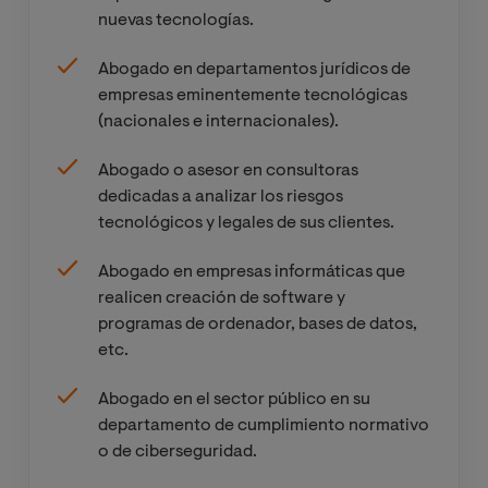
nacional de
nuevas tecnologías.
cibersegurida
d e
Abogado en departamentos jurídicos de
infraestructur
empresas eminentemente tecnológicas
as críticas
(nacionales e internacionales).
Abogado o asesor en consultoras
Fundamentos
dedicadas a analizar los riesgos
técnicos de la
tecnológicos y legales de sus clientes.
cibersegurida
d
Abogado en empresas informáticas que
realicen creación de software y
Compliance
programas de ordenador, bases de datos,
penal y
etc.
estándares
internacionale
Abogado en el sector público en su
s en
departamento de cumplimiento normativo
cibersegurida
o de ciberseguridad.
d y