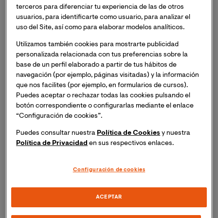
terceros para diferenciar tu experiencia de las de otros
usuarios, para identificarte como usuario, para analizar el
uso del Site, así como para elaborar modelos analíticos.
Utilizamos también cookies para mostrarte publicidad
personalizada relacionada con tus preferencias sobre la
¿Qué hace a este máster único?
base de un perfil elaborado a partir de tus hábitos de
navegación (por ejemplo, páginas visitadas) y la información
que nos facilites (por ejemplo, en formularios de cursos).
Puedes aceptar o rechazar todas las cookies pulsando el
Plan de estudios innovador:
Enfoque teórico-
botón correspondiente o configurarlas mediante el enlace
“Configuración de cookies”.
práctico que dota de una formación especializada
y de calidad que facilita una aproximación práctica
Puedes consultar nuestra
Política de Cookies
y nuestra
y de mercado con el fin de otorgar las
Política de Privacidad
en sus respectivos enlaces.
competencias necesarias para el desarrollo de la
actividad profesional en este campo.
Configuración de cookies
Único programa en ofrecer de manera
totalmente equilibrada
dentro de su plan de
ACEPTAR
estudios los dos ámbitos:
derecho digital y