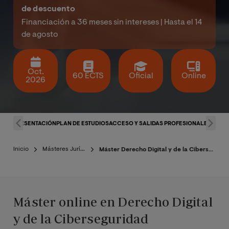
de descuento
Financiación a 36 meses sin intereses | Hasta el 14
de agosto
Oct.
60 ECTS
Oficial
Online
2026
PRESENTACIÓN
PLAN DE ESTUDIOS
ACCESO Y SALIDAS PROFESIONALES
CLAU
Inicio
Másteres Jurídico
Máster Derecho Digital y de la Ciberseguridad
Máster online en Derecho Digital
y de la Ciberseguridad