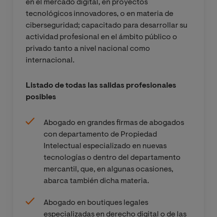
en el mercado digital, en proyectos
jurídicos en
tecnológicos innovadores, o en materia de
entornos
ciberseguridad; capacitado para desarrollar su
digitales,
actividad profesional en el ámbito público o
inteligencia
privado tanto a nivel nacional como
artificial y
internacional.
legaltech
Listado de todas las salidas profesionales
Reto jurídico
posibles
en derecho
digital
Abogado en grandes firmas de abogados
con departamento de Propiedad
Propiedad
Intelectual especializado en nuevas
industrial y
tecnologías o dentro del departamento
nuevas
mercantil, que, en algunas ocasiones,
tecnologías
abarca también dicha materia.
Abogado en boutiques legales
Estrategia
especializadas en derecho digital o de las