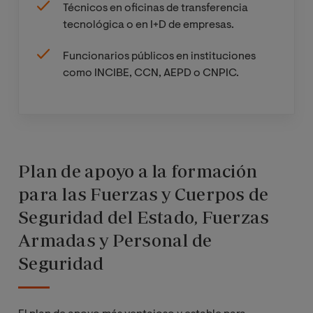
ciberdelincue
Técnicos en oficinas de transferencia
ncia
tecnológica o en I+D de empresas.
Funcionarios públicos en instituciones
Reto jurídico
como INCIBE, CCN, AEPD o CNPIC.
en Derecho de
la
Cibersegurida
d
Plan de apoyo a la formación
Trabajo Fin de
Máster
para las Fuerzas y Cuerpos de
Seguridad del Estado, Fuerzas
Armadas y Personal de
Seguridad