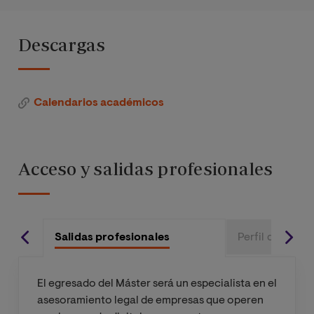
Asignatura
Primer cuatrimestre
Segund
Trabajo Fin de Máster
Derecho y
Descargas
regulación del
Total de Créditos
mercado
digital
Calendarios académicos
Protección de
datos y
riesgos
Acceso y salidas profesionales
tecnológicos
Contratación
de productos
Salidas profesionales
Perfil de Ingre
y servicios
tecnológicos
El egresado del Máster será un especialista en el
asesoramiento legal de empresas que operen
Desafíos