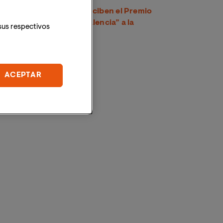
Tres egresados de VIU reciben el Premio
“Capitanía General de Valencia” a la
sus respectivos
excelencia académica
ACEPTAR