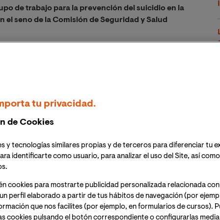
rupo de trabajo para la prevención del suicidio en la
en el seno de la Comisión de Seguridad y Salud
gos para atender a los más de 77.000 agentes lo que
ada 1.242 agentes
pos policiales, hace aumentar el número de bajas
mporta tu privacidad.
olicía Nacional en el 2016 ascendió a 466, según
n de Cookies
s y tecnologías similares propias y de terceros para diferenciar tu e
nción en la Policía Local es más complicada debida
ara identificarte como usuario, para analizar el uso del Site, así com
os.
s Ayuntamientos
én cookies para mostrarte publicidad personalizada relacionada con
un perfil elaborado a partir de tus hábitos de navegación (por ejemp
nformación que nos facilites (por ejemplo, en formularios de cursos).
da en vigor, hace más de 20 años, de la Ley de
as cookies pulsando el botón correspondiente o configurarlas median