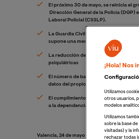
El próximo
30 de mayo, se reinicia el g
Dirección General de la Policía (DGP) 
Laboral Policial (CSSLP).
La Guardia Civil cuenta con 62 psicólo
supone una media de 1 psicólogo por c
La reducción de psicólogos en los cuer
psiquiátricas
¡Hola! Nos i
El número de bajas psicológicas en la P
Configuració
datos del propio Gobierno
Utilizamos cookie
El cumplimiento de las normas de preve
otros usuarios, p
modelos analític
a la dependencia de los agentes de lo
Utilizamos tambi
sobre la base de 
visitadas) y la i
Valencia, 24 de mayo de 2018.-
Desde la entra
rechazar todas l