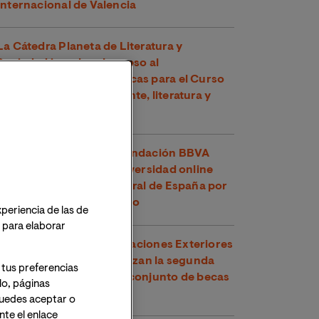
Internacional de Valencia
La Cátedra Planeta de Literatura y
Sociedad impulsa el acceso al
conocimiento con 30 becas para el Curso
de Verano "Medio ambiente, literatura y
cómic"
El U-Ranking 2026 de Fundación BBVA
señala a VIU como la universidad online
con mejor inserción laboral de España por
segundo año consecutivo
xperiencia de las de
o para elaborar
VIU y el Ministerio de Relaciones Exteriores
y Culto de Costa Rica lanzan la segunda
 tus preferencias
edición de su programa conjunto de becas
lo, páginas
para maestrías oficiales
 Puedes aceptar o
te el enlace