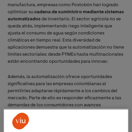
manufactura, empresas como Postobón han logrado
optimizar su
cadena de suministro mediante sistemas
automatizados
de inventario. El sector agrícola no se
queda atrás, implementando riego inteligente que
ajusta el consumo de agua según condiciones
climáticas en tiempo real. Esta diversidad de
aplicaciones demuestra que la automatización no tiene
límites sectoriales: desde PYMEs hasta multinacionales
están encontrando oportunidades para innovar.
Además, la automatización ofrece oportunidades
significativas para las empresas colombianas al
permitirles adaptarse rápidamente a los cambios del
mercado. Parte de ello es responder eficazmente a las
demandas de los consumidores con avances
tecnológicos continuos y un entorno económico
dinámico. La automatización se presenta como una
solución estratégica para enfrentar desafíos actuales y