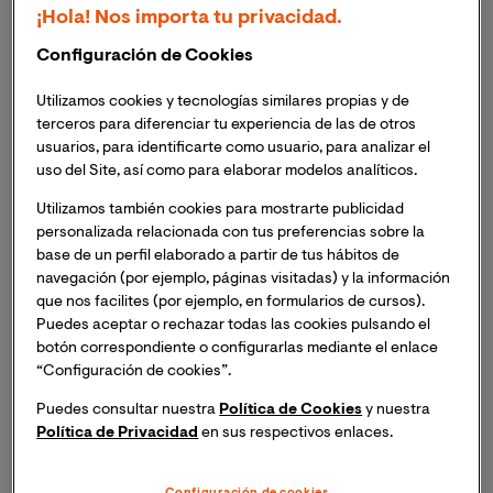
futuros. Fórmate en línea en La Universidad
¡Hola! Nos importa tu privacidad.
Internacional de Valencia con programas académicos
Configuración de Cookies
avanzados para ser parte del desarrollo empresarial
colombiano.
Utilizamos cookies y tecnologías similares propias y de
terceros para diferenciar tu experiencia de las de otros
En este artículo exploraremos cómo se clasifican los
usuarios, para identificarte como usuario, para analizar el
procesos automatizados, su impacto en la industria
uso del Site, así como para elaborar modelos analíticos.
colombiana y cuáles industrias están adoptando esta
Utilizamos también cookies para mostrarte publicidad
tecnología. Veremos las tendencias y
oportunidades
personalizada relacionada con tus preferencias sobre la
emergentes para las empresas locales
. Además,
base de un perfil elaborado a partir de tus hábitos de
casos de éxito que ilustran cómo algunas empresas
navegación (por ejemplo, páginas visitadas) y la información
colombianas han implementado procesos
que nos facilites (por ejemplo, en formularios de cursos).
automatizados con resultados positivos.
Puedes aceptar o rechazar todas las cookies pulsando el
botón correspondiente o configurarlas mediante el enlace
“Configuración de cookies”.
¿Qué son los procesos de automatización y cómo
funcionan?
Puedes consultar nuestra
Política de Cookies
y nuestra
Política de Privacidad
en sus respectivos enlaces.
Los 5 niveles de automatización: ¿cómo se
clasifican los procesos automatizados?