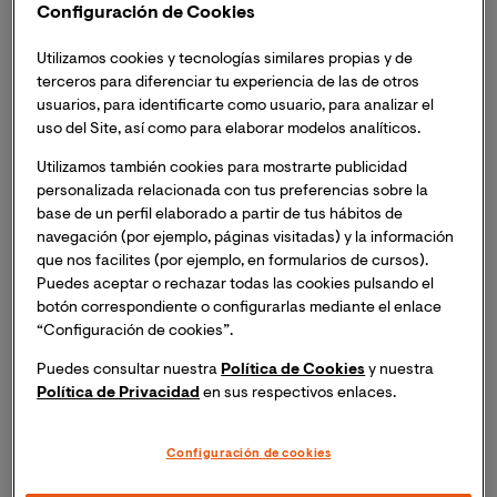
cuenta con amplios estudios posgrado en áreas como
Configuración de Cookies
Ciencias Políticas, Dirección Estratégica de
Universidades, Estudios e Intervención Social en
Utilizamos cookies y tecnologías similares propias y de
Migraciones, Desarrollo y Grupos Vulnerables e
terceros para diferenciar tu experiencia de las de otros
usuarios, para identificarte como usuario, para analizar el
Intervención Social con Mujeres. Es docente de
uso del Site, así como para elaborar modelos analíticos.
la
Maestría En Política Exterior
, de la de
Criminología
y del
Pregrado en Relaciones
Utilizamos también cookies para mostrarte publicidad
Internacionales
de VIU. Además, pertenece al grupo de
personalizada relacionada con tus preferencias sobre la
base de un perfil elaborado a partir de tus hábitos de
investigación GIPSI, de la Universidad.
navegación (por ejemplo, páginas visitadas) y la información
que nos facilites (por ejemplo, en formularios de cursos).
¿Qué se entiende por justicia social?
Puedes aceptar o rechazar todas las cookies pulsando el
botón correspondiente o configurarlas mediante el enlace
En mi opinión, hay dos grandes conceptos de
justicia 
“Configuración de cookies”.
social
. Uno más liberal, basado en la
igualdad de 
Puedes consultar nuestra
Política de Cookies
y nuestra
oportunidades
, y otro más progresista, basado en la
Política de Privacidad
en sus respectivos enlaces.
equidad social
.
Configuración de cookies
El problema de entender la
justicia social
como
igualdad de oportunidades
, es decir, garantizar a las