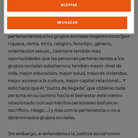
ACEPTAR
personas un “mismo punto de partida”, pero no un
mismo “punto de llegada” en su camino hacia el
bienestar, es que se trata de una falacia. La
igualdad de 
RECHAZAR
oportunidades
es imposible, dado que las personas
pertenecientes a los grupos sociales hegemónicos (por
riqueza, renta, etnia, religión, fenotipo, género,
orientación sexual…) siempre tendrán más
oportunidades que las personas pertenecientes a los
grupos sociales subalternos; tendrán mayor nivel de
vida, mejor educación, mejor salud, mejores viviendas,
mejor acceso a la cultura, mejor capital relacional… Y
esto hace que el “punto de llegada” que obtiene cada
persona en su camino hacia el bienestar esté menos
relacionado con sus méritos personales (esfuerzo,
sacrificio, riesgo…) y más con la pertenencia o no a
determinados grupos sociales.
Sin embargo, si entendemos la
justicia social
como