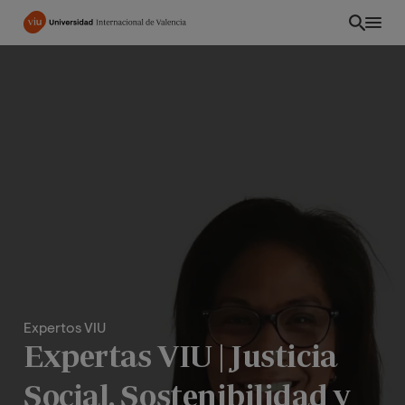
Pasar
al
contenido
principal
Expertos VIU
CO
Expertas VIU | Justicia
Social, Sostenibilidad y