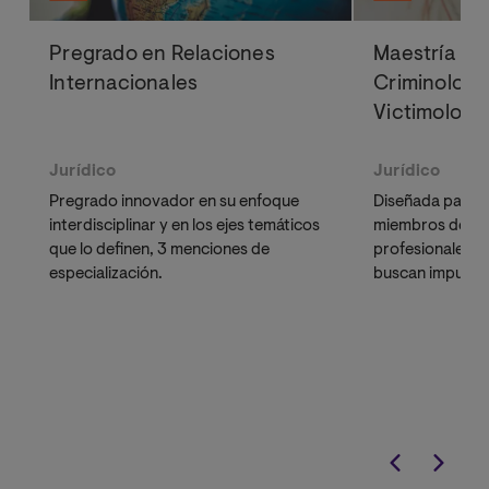
Pregrado en Relaciones
Maestría Ofi
Internacionales
Criminologí
Victimologí
Jurídico
Jurídico
Pregrado innovador en su enfoque
Diseñada para a
interdisciplinar y en los ejes temáticos
miembros de la 
que lo definen, 3 menciones de
profesionales p
especialización.
buscan impulsar
con un claustro
académicos y pr
y adquiere com
en
Criminal Profi