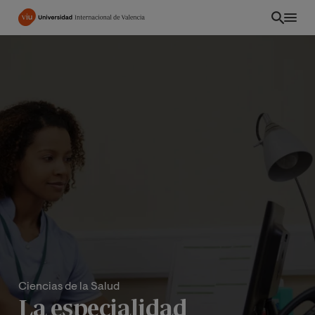
Pasar
al
contenido
principal
Ciencias de la Salud
La especialidad