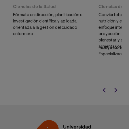
Ciencias de la Salud
Ciencias de la
Fórmate en dirección, planificación e
Conviértete en 
investigación científica y aplicada
nutrición y educ
orientada a la gestión del cuidado
enfoque integral
enfermero
proyección prof
bienestar y pro
alimentarios sal
Incluye Curso U
Especialización 