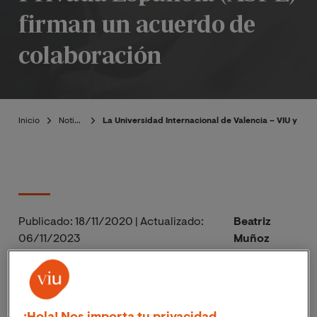
firman un acuerdo de
colaboración
Inicio
Noticias
La Universidad Internacional de Valencia – VIU y la 
Publicado:
18/11/2020
|
Actualizado:
Beatriz
06/11/2023
Muñoz
ASPE es la patronal de la Sanidad Privada
Española. Agrupa a más de
1300 entidades