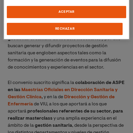
sanitaria, un aspecto clave de esta transformación.
ACEPTAR
Tanto la universidad VIU como ASPE entienden que es
fundamental dotar al personal sanitario de
RECHAZAR
conocimientos y competencias que les permitan
gestionar el cambio de modelo necesario
, y por ello
buscan generar y difundir proyectos de gestión
sanitaria que engloben aspectos tales como la
formación y la generación de eventos para la difusión
de conocimientos y experiencias en el sector.
El convenio suscrito significa la
colaboración de ASPE
en las
Maestrías Oficiales en Dirección Sanitaria y
Gestión Clínica
,
y en la de
Dirección y Gestión de
Enfermería
de VIU, a los que aportará
a los que
aportará
profesionales referentes de su sector, para
realizar masterclass
y una amplia experiencia en el
ámbito de la
gestión sanitaria
, desde la perspectiva de
los distintos departamentos y niveles de gestión.