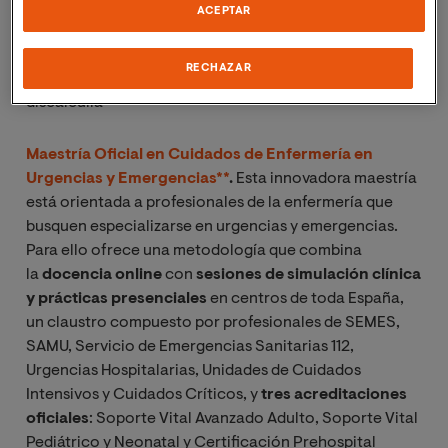
Además, el estudiante obtiene una formación en
ACEPTAR
profundidad sobre trastornos como el trastorno por
déficit de atención e hiperactividad (TDAH), el trastorno
RECHAZAR
del espectro del autismo (TEA), la dislexia o la
discalculia
Maestría Oficial en Cuidados de Enfermería en
Urgencias y Emergencias**
.
Esta innovadora maestría
está orientada a profesionales de la enfermería que
busquen especializarse en urgencias y emergencias.
Para ello ofrece una metodología que combina
la
docencia online
con
sesiones de simulación clínica
y prácticas presenciales
en centros de toda España,
un claustro compuesto por profesionales de SEMES,
SAMU, Servicio de Emergencias Sanitarias 112,
Urgencias Hospitalarias, Unidades de Cuidados
Intensivos y Cuidados Críticos, y
tres acreditaciones
oficiales
: Soporte Vital Avanzado Adulto, Soporte Vital
Pediátrico y Neonatal y Certificación Prehospital