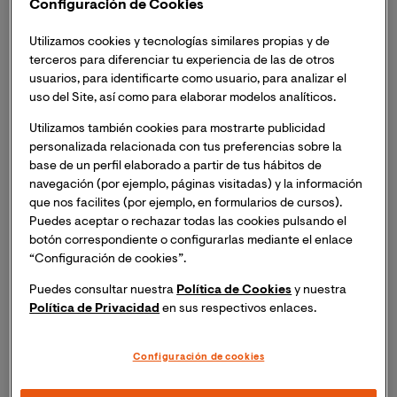
Configuración de Cookies
total de 86 programas. Una oferta académica diseñada
para ofrecer una
experiencia formativa que resulte
Utilizamos cookies y tecnologías similares propias y de
transformadora tanto a nivel profesional y personal
terceros para diferenciar tu experiencia de las de otros
como a nivel social
, por el impacto que los egresados
usuarios, para identificarte como usuario, para analizar el
de VIU tienen sobre sus entornos, gracias a la
uso del Site, así como para elaborar modelos analíticos.
aplicabilidad inmediata de lo aprendido a su práctica
Utilizamos también cookies para mostrarte publicidad
profesional y a la innovación de sus respectivos
personalizada relacionada con tus preferencias sobre la
sectores.
base de un perfil elaborado a partir de tus hábitos de
navegación (por ejemplo, páginas visitadas) y la información
que nos facilites (por ejemplo, en formularios de cursos).
Los nuevos títulos son los siguientes:
Puedes aceptar o rechazar todas las cookies pulsando el
botón correspondiente o configurarlas mediante el enlace
Maestría Oficial en Dificultades del Aprendizaje y
“Configuración de cookies”.
Trastornos de la Comunicación en Contextos
Puedes consultar nuestra
Política de Cookies
y nuestra
Socioeducativos
**
. Se trata de un título que ofrece
Política de Privacidad
en sus respectivos enlaces.
una formación especializada sobre las dificultades de
aprendizaje y trastornos de la comunicación,
Configuración de cookies
otorgando al estudiante una perspectiva integradora,
inclusiva y orientada a la educación socioemocional.