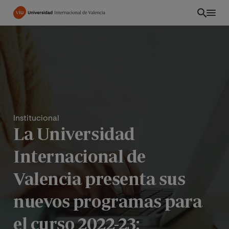
Pasar
al
contenido
principal
Institucional
La Universidad
Internacional de
Valencia presenta sus
PE
nuevos programas para
el curso 2022-23: