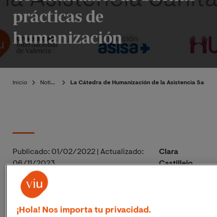
prácticas de
humanización
Inicio
Noticias
La Cátedra de Humanización de la Asistencia Sanitar
Publicado:
01/02/2022
|
Actualizado:
Clara
06/11/2023
Castillejo
La traducción de los manuales, que se pueden
descargar gratuitamente, permite que estos
¡Hola! Nos importa tu privacidad.