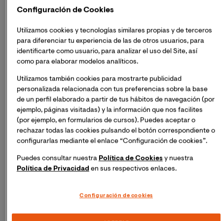
documentos puedan ser utilizados en diversos
Configuración de Cookies
puntos del globo de habla no hispana
Utilizamos cookies y tecnologías similares propias y de terceros
La iniciativa se enmarca dentro del propósito de la
para diferenciar tu experiencia de las de otros usuarios, para
Cátedra de universalizar y fomentar la
identificarte como usuario, para analizar el uso del Site, así
humanización de la asistencia sanitaria
como para elaborar modelos analíticos.
Utilizamos también cookies para mostrarte publicidad
La humanización de la asistencia sanitaria es
personalizada relacionada con tus preferencias sobre la base
fundamental para el progreso de nuestras sociedades.
de un perfil elaborado a partir de tus hábitos de navegación (por
Por ello, la Cátedra de Humanización de la Asistencia
ejemplo, páginas visitadas) y la información que nos facilites
Sanitaria de la Universidad Internacional de Valencia,
(por ejemplo, en formularios de cursos). Puedes aceptar o
Fundación ASISA y Proyecto HUCI, trabaja en diversas
rechazar todas las cookies pulsando el botón correspondiente o
iniciativas para contribuir a lograr este objetivo. La
configurarlas mediante el enlace “Configuración de cookies”.
acción más reciente acometida en este sentido por la
Puedes consultar nuestra
Política de Cookies
y nuestra
Cátedra, es la financiación de la traducción al inglés del
Política de Privacidad
en sus respectivos enlaces.
Manual de Buenas Prácticas de Humanización en las
Unidades de Cuidados Intensivos
y el
Manual de
Configuración de cookies
Buenas Prácticas de Humanización en los Servicios
de Urgencias Hospitalarias
, ambos elaborados y