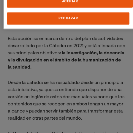
editados por Proyecto HU-CI, un grupo de
ACEPTAR
investigación multidisciplinar cuyo principal objetivo
es la mejora de la atención de las Unidades de Cuidados
RECHAZAR
Intensivos.
Esta acción se enmarca dentro del plan de actividades
desarrollado por la Cátedra en 2021 y está alineada con
sus principales objetivos
: la investigación, la docencia
y la divulgación en el ámbito de la humanización de
la sanidad.
Desde la cátedra se ha respaldado desde un principio a
esta iniciativa, ya que se entiende que disponer de una
versión en inglés de estos dos manuales supone que los
contenidos que se recogen en ambos tengan un mayor
alcance y puedan servir también para transformar esta
realidad en otras partes del mundo.