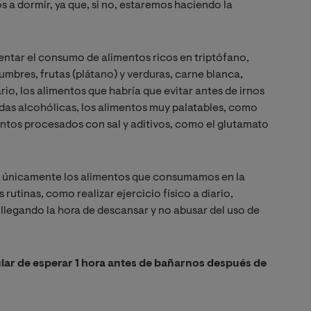
 a dormir, ya que, si no, estaremos haciendo la
mentar el consumo de alimentos ricos en triptófano,
umbres, frutas (plátano) y verduras, carne blanca,
rio, los alimentos que habría que evitar antes de irnos
idas alcohólicas, los alimentos muy palatables, como
mentos procesados con sal y aditivos, como el glutamato
e únicamente los alimentos que consumamos en la
 rutinas, como realizar ejercicio físico a diario,
a llegando la hora de descansar y no abusar del uso de
ular de esperar 1 hora antes de bañarnos después de