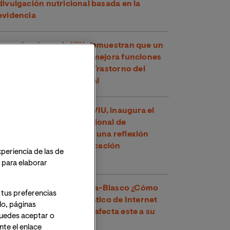
divulgación nutricional basada en la
evidencia
Investigadores de VIU demuestran que un
compuesto del té verde mejora funciones
cognitivas en niños con Trastorno del
Espectro Alcohólico Fetal
Toni García, docente de VIU, inaugura el
XXVI Congreso Internacional de
Educadores en Perú con una reflexión
sobre los retos de la educación
xperiencia de las de
contemporánea
o para elaborar
Dr. Víctor José Villanueva-Blasco ¿Cómo
 tus preferencias
detectar el uso problemático de Internet
lo, páginas
en adolescentes y cómo afecta este a su
 Puedes aceptar o
salud mental?
te el enlace