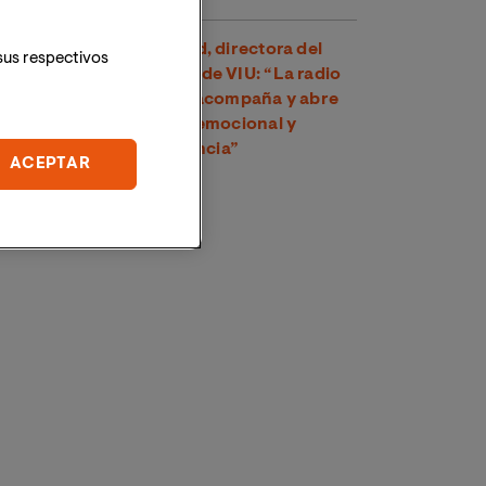
Dra. Amparo Suay Madrid, directora del
sus respectivos
Grado en Comunicación de VIU: “La radio
es una voz cercana que acompaña y abre
un espacio de conexión emocional y
psicológica con la audiencia”
ACEPTAR