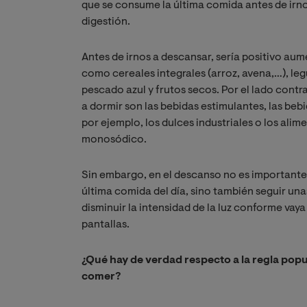
que se consume la última comida antes de irnos
digestión.
Antes de irnos a descansar, sería positivo au
como cereales integrales (arroz, avena,…), leg
pescado azul y frutos secos. Por el lado contra
a dormir son las bebidas estimulantes, las beb
por ejemplo, los dulces industriales o los ali
monosódico.
Sin embargo, en el descanso no es important
última comida del día, sino también seguir unas
disminuir la intensidad de la luz conforme vay
pantallas.
¿Qué hay de verdad respecto a la regla pop
comer?