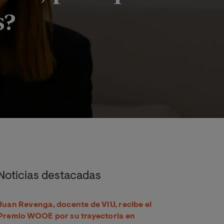
s?
 qué no) para que el calor no nos arruine las vacaciones?
Noticias destacadas
Juan Revenga, docente de VIU, recibe el
Premio WOOE por su trayectoria en