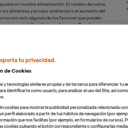
ajustes en nuestra alimentación. El cambio de rutina
e los alimentos y el calor ambiental o el aumento del
rnos son solo algunos de los factores que pueden
nestar y salud. Por ello le pedimos a la
Dra. Aurora
tario en Nutrición y Salud de VIU, que nos diera algunas
er y cuándo y cómo hacerlo, para que el verano no se
mporta tu privacidad.
e la Alimentación por la Universitat de València.
ra y ha realizado estancias en el Institute of Food
n de Cookies
niversidad Complutense de Madrid y en el Instituto de
, CIAL, CSIC-UAM. Ha escrito numerosas publicaciones
s y tecnologías similares propias y de terceros para diferenciar tu e
 principales actualmente son: efectos de componentes
ara identificarte como usuario, para analizar el uso del Site, así com
gías, impacto de nutrientes en la activación de la
os.
egias inmuno-nutricionales para la mejora de la Salud.
én cookies para mostrarte publicidad personalizada relacionada con
un perfil elaborado a partir de tus hábitos de navegación (por ejemp
ima caluroso? ¿La alimentación juega un papel en la
nformación que nos facilites (por ejemplo, en formularios de cursos).
as cookies pulsando el botón correspondiente o configurarlas median