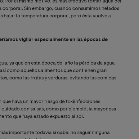
mo.
Por el mismo motivo, es más efectivo tomar agua del
a corporal.
Sin embargo, cuando consumimos helados
es bajar la temperatura corporal, pero ésta vuelve a
ríamos vigilar especialmente en las épocas de
a, ya que en esta época del año la pérdida de agua
r, así como aquellos alimentos que contienen gran
tes, como las frutas y verduras, evitando las comidas
n que haya un mayor riesgo de toxiinfecciones
al cuidado con salsas, como por ejemplo, la mayonesa,
mento que haya estado expuesto al sol.
más importante todavía si cabe, no seguir ninguna