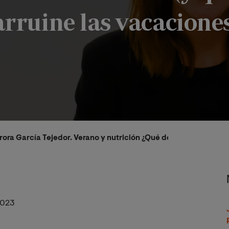
 arruine las vacacione
urora García Tejedor. Verano y nutrición ¿Qué debemos comer (y
2023