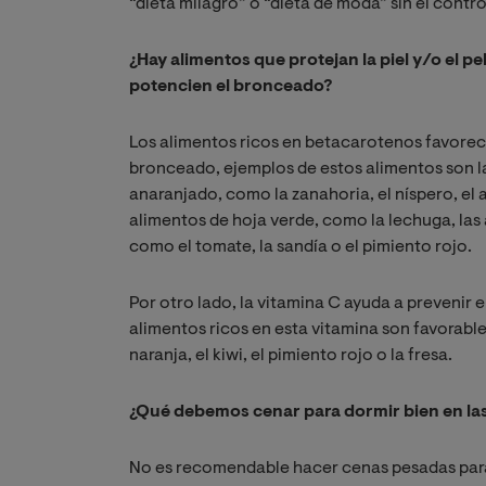
“dieta milagro” o “dieta de moda” sin el contro
¿Hay alimentos que protejan la piel y/o el pel
potencien el bronceado?
Los alimentos ricos en betacarotenos favorece
bronceado, ejemplos de estos alimentos son las
anaranjado, como la zanahoria, el níspero, el 
alimentos de hoja verde, como la lechuga, las 
como el tomate, la sandía o el pimiento rojo.
Por otro lado, la vitamina C ayuda a prevenir e
alimentos ricos en esta vitamina son favorable
naranja, el kiwi, el pimiento rojo o la fresa.
¿Qué debemos cenar para dormir bien en la
No es recomendable hacer cenas pesadas para 