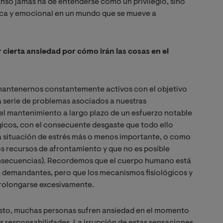
anso jamás ha de entenderse como un privilegio, sino
sica y emocional en un mundo que se mueve a
 cierta ansiedad por cómo irán las cosas en el
 mantenernos constantemente activos con el objetivo
na serie de problemas asociados a nuestras
el mantenimiento a largo plazo de un esfuerzo notable
ógicos, con el consecuente desgaste que todo ello
na situación de estrés más o menos importante, o como
s recursos de afrontamiento y que no es posible
onsecuencias). Recordemos que el cuerpo humano está
 demandantes, pero que los mecanismos fisiológicos y
prolongarse excesivamente.
esto, muchas personas sufren ansiedad en el momento