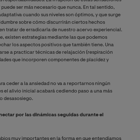
s responsabilidades. La irrupción de estas sensaciones
 puede ser más necesario que nunca. En tal sentido,
daptativa cuando sus niveles son óptimos, y que surge
dumbre sobre cómo discurrirán ciertos hechos
n tratar de erradicarla de nuestro acervo experiencial.
e, existen estrategias mediante las que podemos
char los aspectos positivos que también tiene. Una
rse a practicar técnicas de relajación (respiración
vidades que incorporen componentes de placidez y
ra ceder a la ansiedad no va a reportarnos ningún
es el alivio inicial acabará cediendo paso a una más
 o desasosiego.
onectar por las dinámicas seguidas durante el
ambios muy importantes en la forma en que entendíamos