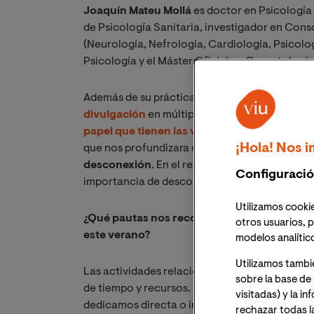
Joaquín Mateu Mollá
es doctor en Psicología 
de Psicología Sanitaria, investigador en Cons
(Neurología, Nefrología, Cardiología, Psicolog
Psicología y el Máster Oficial en Gerontología
Además de su práctica clínica, el Dr. Mateu cu
divulgación
en múltiples ramas del conocimien
papel que tienen las vacaciones para nuest
¡Hola! Nos i
que nos profundizara en un concepto que sole
desconexión
. En el resultado, que puedes lee
Configuració
importancia de desconectar realmente y nos d
Utilizamos cookie
¿Qué pautas nos recomienda seguir para log
otros usuarios, p
este verano?
modelos analític
Utilizamos tambi
Las actividades relacionadas con la vida labo
sobre la base de 
de tiempo y recursos. No en vano, aproximada
visitadas) y la i
dedicamos directa o indirectamente a ellas, e 
rechazar todas l