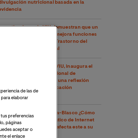
divulgación nutricional basada en la
evidencia
Investigadores de VIU demuestran que un
compuesto del té verde mejora funciones
cognitivas en niños con Trastorno del
Espectro Alcohólico Fetal
Toni García, docente de VIU, inaugura el
XXVI Congreso Internacional de
Educadores en Perú con una reflexión
sobre los retos de la educación
xperiencia de las de
contemporánea
o para elaborar
Dr. Víctor José Villanueva-Blasco ¿Cómo
 tus preferencias
detectar el uso problemático de Internet
lo, páginas
en adolescentes y cómo afecta este a su
 Puedes aceptar o
salud mental?
te el enlace