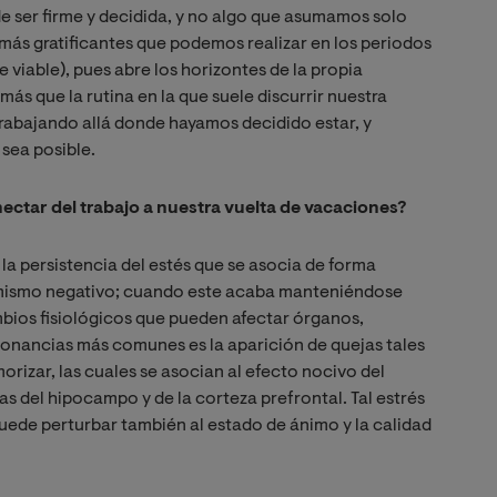
de ser firme y decidida, y no algo que asumamos solo
 más gratificantes que podemos realizar en los periodos
iable), pues abre los horizontes de la propia
más que la rutina en la que suele discurrir nuestra
trabajando allá donde hayamos decidido estar, y
 sea posible.
tar del trabajo a nuestra vuelta de vacaciones?
la persistencia del estés que se asocia de forma
 sí mismo negativo; cuando este acaba manteniéndose
ios fisiológicos que pueden afectar órganos,
esonancias más comunes es la aparición de quejas tales
rizar, las cuales se asocian al efecto nocivo del
las del hipocampo y de la corteza prefrontal. Tal estrés
uede perturbar también al estado de ánimo y la calidad