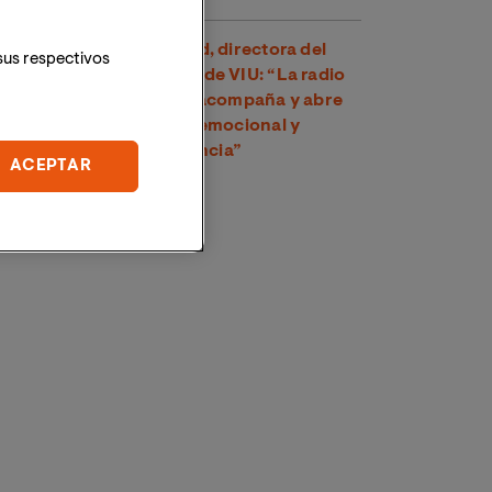
Dra. Amparo Suay Madrid, directora del
sus respectivos
Grado en Comunicación de VIU: “La radio
es una voz cercana que acompaña y abre
un espacio de conexión emocional y
psicológica con la audiencia”
ACEPTAR