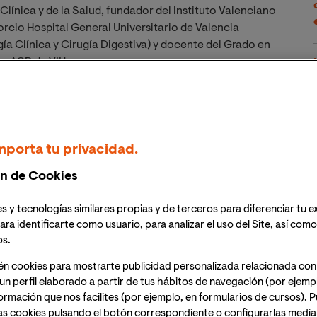
Clínica y de la Salud, fundador del Instituto Valenciano
orcio Hospital General Universitario de Valencia
ía Clínica y Cirugía Digestiva) y docente del Grado en
 y ACP de VIU.
enta con una extensa trayectoria de investigación y
to. Por ello y con la idea de seguir indagando en el
ro bienestar mental
y físico, le pedimos al Dr. Mateu
mporta tu privacidad.
mos relacionar con este período de asueto: el de
r a continuación, Mateu desgrana y explica la
n de Cookies
a varios consejos prácticos de cómo hacerlo.
s y tecnologías similares propias y de terceros para diferenciar tu e
rar desconectar y descansar del trabajo durante
ara identificarte como usuario, para analizar el uso del Site, así com
os.
én cookies para mostrarte publicidad personalizada relacionada con
ral requieren, en muchos casos, una enorme inversión
un perfil elaborado a partir de tus hábitos de navegación (por ejemp
mente la mitad de las horas que pasamos despiertos las
nformación que nos facilites (por ejemplo, en formularios de cursos).
incluso hay ciertos casos en los que se mantiene tal
as cookies pulsando el botón correspondiente o configurarlas median