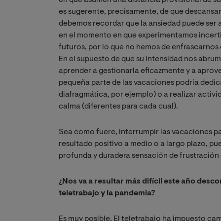
en que asumen una distancia provisional de su
es sugerente, precisamente, de que descansar
debemos recordar que la ansiedad puede ser a
en el momento en que experimentamos incerti
futuros, por lo que no hemos de enfrascarnos e
En el supuesto de que su intensidad nos abrum
aprender a gestionarla eficazmente y a aprove
pequeña parte de las vacaciones podría dedica
diafragmática, por ejemplo) o a realizar acti
calma (diferentes para cada cual).
Sea como fuere, interrumpir las vacaciones pa
resultado positivo a medio o a largo plazo, pu
profunda y duradera sensación de frustración
¿Nos va a resultar más difícil este año desc
teletrabajo y la pandemia?
Es muy posible. El teletrabajo ha impuesto c