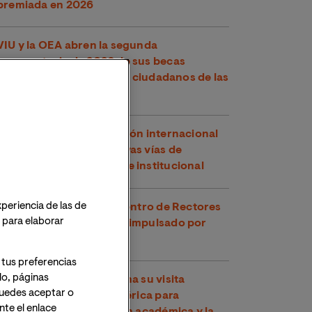
premiada en 2026
VIU y la OEA abren la segunda
convocatoria de 2026 de sus becas
conjuntas, dirigidas a los ciudadanos de las
Américas
VIU refuerza su proyección internacional
en Perú explorando nuevas vías de
cooperación académica e institucional
xperiencia de las de
VIU participa en el Encuentro de Rectores
o para elaborar
y Rectoras Perú-España impulsado por
CRUE
 tus preferencias
lo, páginas
VIU continúa en Argentina su visita
 Puedes aceptar o
institucional a Latinoamérica para
te el enlace
fortalecer la cooperación académica y la