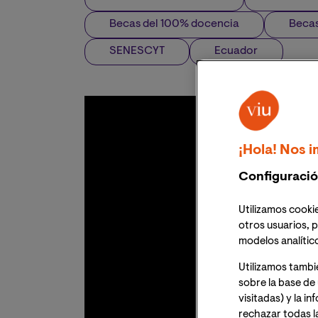
Becas del 100% docencia
Becas
SENESCYT
Ecuador
¡Hola! Nos i
Configuració
Utilizamos cookie
otros usuarios, p
modelos analític
Utilizamos tambi
sobre la base de 
visitadas) y la i
rechazar todas l