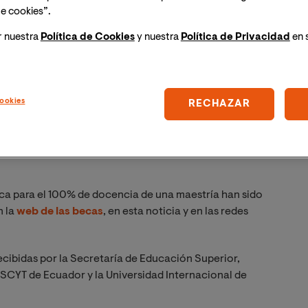
e cookies”.
r nuestra
Política de Cookies
y nuestra
Política de Privacidad
en 
ookies
RECHAZAR
U
ca para el 100% de docencia de una maestría han sido
n la
web de las becas
, en esta noticia y en las redes
recibidas por la Secretaría de Educación Superior,
SCYT de Ecuador y la Universidad Internacional de