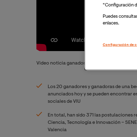
“Configuración d
Puedes consulta
enlaces.
Configuración de c
Video noticia ganadores Becas SENESCYT-VI
Los 20 ganadores y ganadoras de una be
anunciados hoy y se pueden encontrar e
sociales de VIU
En total, han sido 371 las postulaciones 
Ciencia, Tecnología e Innovación – SENE
Valencia