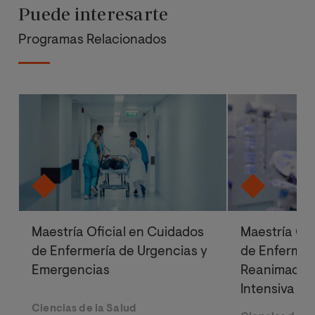
Humanidades de
Puede interesarte
Presidenta del 
derecho sanitar
Programas Relacionados
2008. Member, 
International Ch
Head, Month Bi
Department, IC
Maestría Oficial en Cuidados
Maestría Ofi
de Enfermería de Urgencias y
de Enfermer
Emergencias
Reanimación
Intensiva
Ciencias de la Salud