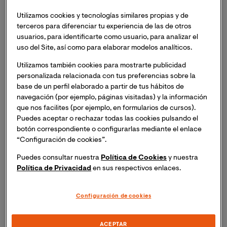
y humanidad.
Utilizamos cookies y tecnologías similares propias y de
terceros para diferenciar tu experiencia de las de otros
usuarios, para identificarte como usuario, para analizar el
El primer día,
miércoles 22 de octubre
, y tras el acto de
uso del Site, así como para elaborar modelos analíticos.
inauguración en el que participarán personalidades del
ámbito sanitario, sociosanitario y académico, las
Utilizamos también cookies para mostrarte publicidad
jornadas se iniciarán con una ponencia inaugural sobre
personalizada relacionada con tus preferencias sobre la
Habilidades No Técnicas en Enfermería.
base de un perfil elaborado a partir de tus hábitos de
navegación (por ejemplo, páginas visitadas) y la información
que nos facilites (por ejemplo, en formularios de cursos).
Le seguirá la entrega de la
4ª edición de los Premios
Puedes aceptar o rechazar todas las cookies pulsando el
que convoca la Cátedra de Humanización de la
botón correspondiente o configurarlas mediante el enlace
Asistencia Sanitaria de VIU, Fundación ASISA y
“Configuración de cookies”.
Proyecto HUCI con la consiguiente presentación de
Puedes consultar nuestra
Política de Cookies
y nuestra
trabajos galardonados.
Política de Privacidad
en sus respectivos enlaces.
Esta primera sesión concluirá con una
mesa redonda
Configuración de cookies
en la que se expondrán propuestas o acciones de
humanización que actualmente están en marcha en
determinados ámbitos sanitarios y sociosanitarios.
ACEPTAR