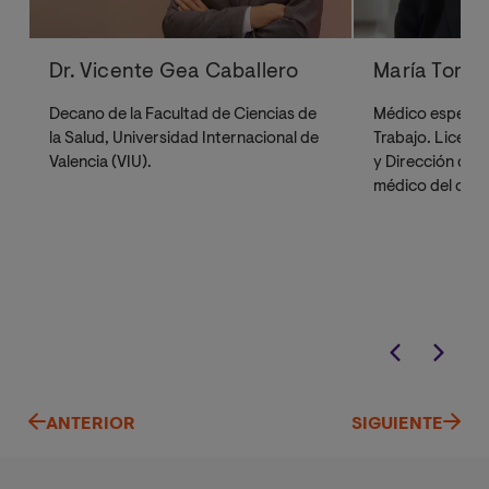
Dr. Vicente Gea Caballero
María Torm
Decano de la Facultad de Ciencias de
Médico especial
la Salud, Universidad Internacional de
Trabajo. Licenc
Valencia (VIU).
y Dirección de 
médico del cuerp
Seguridad Socia
planificación y 
ASISA desde el
la Fundación AS
red de cátedras
ellas. Miembro d
Fundación de la
Nacional de Med
Académica corr
ANTERIOR
SIGUIENTE
Academia de Me
Académica corr
Academia de Cie