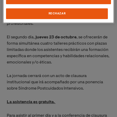
Además, se debatirá sobre posibles cambios y retos a
afrontar por las organizaciones para mejorar las
RECHAZAR
condiciones de vida de los pacientes, la familia y los
profesionales.
El segundo día,
jueves 23 de octubre
, se ofrecerán de
forma simultánea cuatro talleres prácticos con plazas
limitadas donde los asistentes recibirán una formación
específica en competencias y habilidades relacionales,
emocionales y/o éticas.
La jornada cerrará con un acto de clausura
institucional que irá acompañado por una ponencia
sobre Síndrome Postcuidados Intensivos.
La asistencia es gratuita.
Para asistir al primer día y a la conferencia de clausura