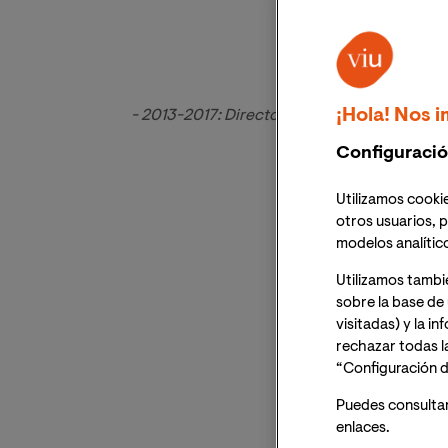
¡Hola! Nos i
- 2013-2017: Director gobierno TIC Mercadon
Configuració
Utilizamos cookie
otros usuarios, p
modelos analític
Utilizamos tambi
sobre la base de 
visitadas) y la i
rechazar todas l
“Configuración d
Puedes consulta
enlaces.