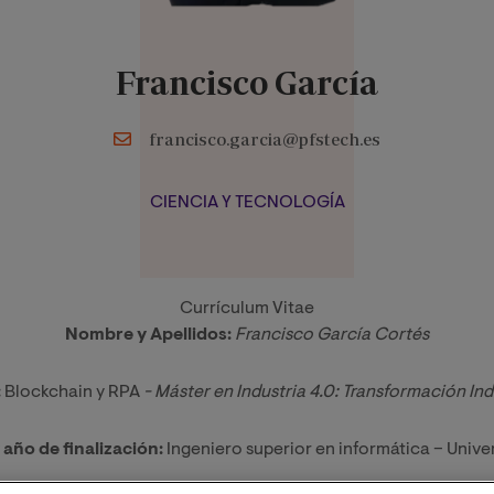
Francisco García
francisco.garcia@pfstech.es
CIENCIA Y TECNOLOGÍA
Currículum Vitae
Nombre y Apellidos:
Francisco García Cortés
:
Blockchain y RPA
 - Máster en Industria 4.0: Transformación Indu
y año de finalización:
Ingeniero superior en informática – Unive