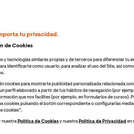
Experiencia Profesional:
- 2018-Actualidad: Director general pfsTECH
mporta tu privacidad.
a (Incluye compras estratégicas y relación con proveedores TI
informática)
n de Cookies
- 2006-2013: Director Compras informática Mercadona
s y tecnologías similares propias y de terceros para diferenciar tu e
ara identificarte como usuario, para analizar el uso del Site, así com
- 2004-2006: Gerente Telecomunicaciones Mercadona
os.
én cookies para mostrarte publicidad personalizada relacionada con
Líneas de Investigación:
un perfil elaborado a partir de tus hábitos de navegación (por ejemp
nformación que nos facilites (por ejemplo, en formularios de cursos).
as cookies pulsando el botón correspondiente o configurarlas median
- Robotic Process Automation
e cookies”.
- Procesado inteligente de documentos
r nuestra
Política de Cookies
y nuestra
Política de Privacidad
en 