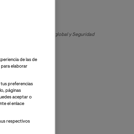
C, presupuesto TIC, PMO global y Seguridad 
xperiencia de las de
o para elaborar
 tus preferencias
lo, páginas
 Puedes aceptar o
te el enlace
sus respectivos