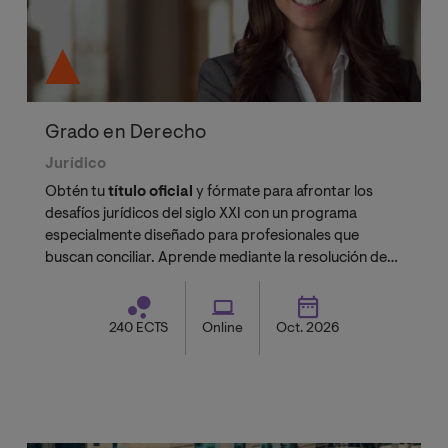
Grado en Derecho
Jurídico
Obtén tu
título oficial
y fórmate para afrontar los
desafíos jurídicos del siglo XXI con un programa
especialmente diseñado para profesionales que
buscan conciliar. Aprende mediante la resolución de
casos prácticos reales, guiado por un claustro
formado por doctores acreditados, académicos
especializados y profesionales en activo
240 ECTS
Online
Oct. 2026