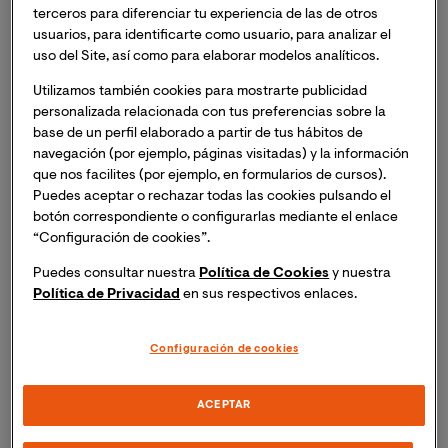
demandadas: infanto-juvenil, demencias y
terceros para diferenciar tu experiencia de las de otros
envejecimiento.
usuarios, para identificarte como usuario, para analizar el
uso del Site, así como para elaborar modelos analíticos.
Utilizamos también cookies para mostrarte publicidad
90 ECTS
Online
Oct. 2026
personalizada relacionada con tus preferencias sobre la
base de un perfil elaborado a partir de tus hábitos de
navegación (por ejemplo, páginas visitadas) y la información
que nos facilites (por ejemplo, en formularios de cursos).
Puedes aceptar o rechazar todas las cookies pulsando el
botón correspondiente o configurarlas mediante el enlace
“Configuración de cookies”.
Puedes consultar nuestra
Política de Cookies
y nuestra
Plazas limitadas
Política de Privacidad
en sus respectivos enlaces.
Configuración de cookies
ACEPTAR