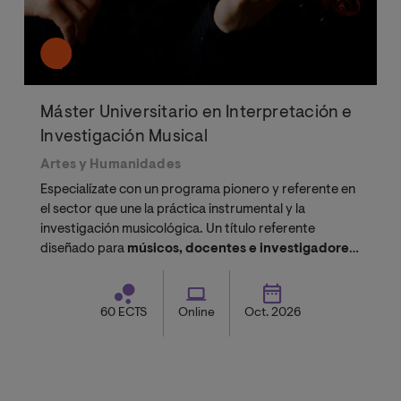
Máster Universitario en Interpretación e
Investigación Musical
Artes y Humanidades
Especialízate con un programa pionero y referente en
el sector que une la práctica instrumental y la
investigación musicológica. Un título referente
diseñado para
músicos, docentes e investigadores
que buscan sumar puntos en
oposiciones de
conservatorio
, acceder al
doctorado
o perfeccionar
su perfil artístico sin renunciar a su actividad
60 ECTS
Online
Oct. 2026
profesional.