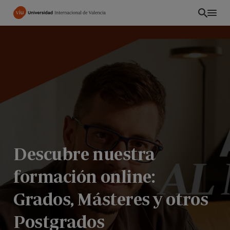
Pasar
al
contenido
principal
Descubre nuestra
formación online:
ES
Grados, Másteres y otros
Postgrados