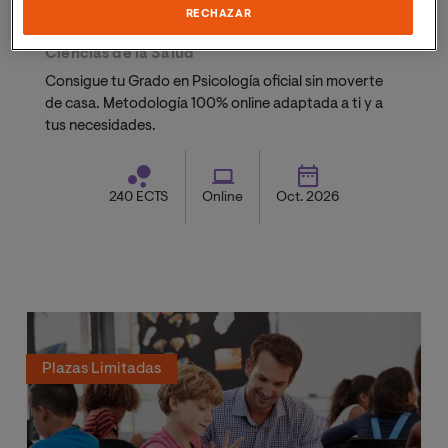
RECHAZAR
Grado en Psicología
Ciencias de la Salud
Consigue tu Grado en Psicología oficial sin moverte
de casa. Metodología 100% online adaptada a ti y a
tus necesidades.
240 ECTS
Online
Oct. 2026
Plazas Limitadas