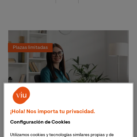
Plazas limitadas
Máster Universitario en Psicología
¡Hola! Nos importa tu privacidad.
General Sanitaria
Configuración de Cookies
Ciencias de la Salud
El único máster que te especializa en las áreas más
Utilizamos cookies y tecnologías similares propias y de