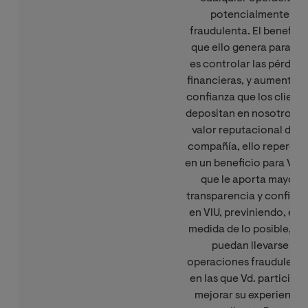
potencialmente
fraudulenta. El benefici
que ello genera para VI
es controlar las pérdida
financieras, y aumentar l
confianza que los client
depositan en nosotros y 
valor reputacional de la
compañía, ello repercut
en un beneficio para Vd. 
que le aporta mayor
transparencia y confian
en VIU, previniendo, en l
medida de lo posible, qu
puedan llevarse
operaciones fraudulenta
en las que Vd. participe 
mejorar su experiencia