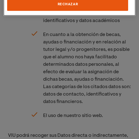
RECHAZAR
notas de corte. Las categorías de los
citados datos son: datos de contacto,
identificativos y datos académicos
En cuanto a la obtención de becas,
ayudas o financiación y en relación al
tutor legal y/o progenitores, es posible
que el alumno nos haya facilitado
determinados datos personales, al
efecto de evaluar la asignación de
dichas becas, ayudas o financiación.
Las categorías de los citados datos son:
datos de contacto, identificativos y
datos financieros.
El uso de nuestro sitio web.
VIU podrá recoger sus Datos directa o indirectamente,