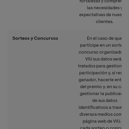
fortalezas y comprende
las necesidades y
expectativas de nuestro
clientes.
Sorteos y Concursos
En el caso de que
participe en un sorteo 
concurso organizado po
VIU sus datos serán
tratados para gestionar 
participación y, si result
ganador, hacerle entreg
del premio y. en su caso
gestionar la publicació
de sus datos
identificativos a través d
diversos medios como l
página web de VIU. En
cada sorteo o concurs