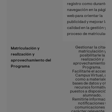
registro como durante la
navegación en la página
web para orientar la
publicidad y mejorar la
calidad en la gestión y
proceso de matriculació
Gestionar la citada
Matriculación y
matriculación y
realización y
posibilitarle la
realización y
aprovechamiento del
aprovechamiento del
Programa
Programa.
Facilitarle el acceso a
Campus Virtual, así
como a materiales,
bases de datos y otro
recursos formativos
puestos a disposición d
alumnado.
Remitirle información
notificaciones y
comunicaciones de
carácter relevante par