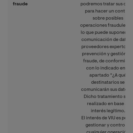
fraude
podremos tratar sus dat
para hacer un control
sobre posibles
operaciones fraudulenta
lo que puede suponer un
comunicación de datos 
proveedores expertos e
prevención y gestión de
fraude, de conformidad
con lo indicado en el
apartado “¿A qué
destinatarios se
comunicarán sus datos?”
Dicho tratamiento será
realizado en base al
interés legítimo.
El interés de VIU es pode
gestionar y controlar
cualquier operación