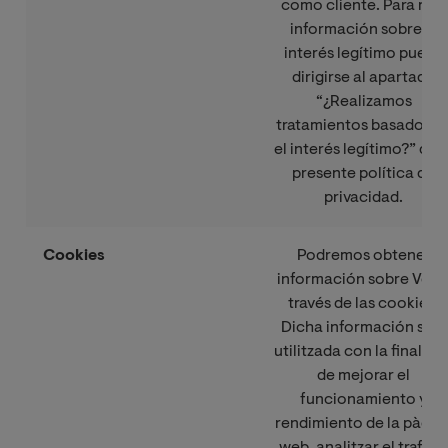
como cliente. Para más
información sobre el
interés legítimo puede
dirigirse al apartado
“¿Realizamos
tratamientos basados e
el interés legítimo?” de l
presente política de
privacidad.
Cookies
Podremos obtener
información sobre Vd., 
través de las cookies.
Dicha información serà
utilitzada con la finalida
de mejorar el
funcionamiento y
rendimiento de la pàgin
web, analitzar el trafico