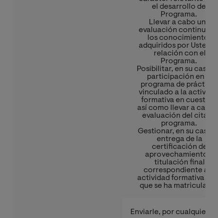
el desarrollo del
Programa.
Llevar a cabo una
evaluación continua d
los conocimientos
adquiridos por Usted e
relación con el
Programa.
Posibilitar, en su caso, 
participación en el
programa de práctica
vinculado a la activida
formativa en cuestión
así como llevar a cabo 
evaluación del citado
programa.
Gestionar, en su caso, 
entrega de la
certificación de
aprovechamiento o
titulación final
correspondiente a la
actividad formativa en 
que se ha matriculado
Enviarle, por cualquier ví