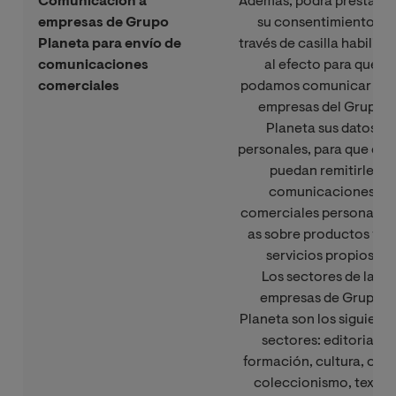
Comunicación a
Además, podrá prestarn
empresas de Grupo
su consentimiento a
Planeta para envío de
través de casilla habilita
comunicaciones
al efecto para que
comerciales
podamos comunicar a la
empresas del Grupo
Planeta sus datos
personales, para que ést
puedan remitirle
comunicaciones
comerciales personaliza
as sobre productos y/o
servicios propios.
Los sectores de las
empresas de Grupo
Planeta son los siguient
sectores: editorial,
formación, cultura, ocio
coleccionismo, textil,