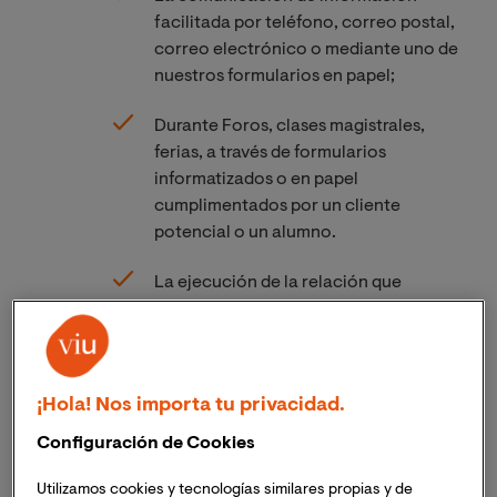
facilitada por teléfono, correo postal,
correo electrónico o mediante uno de
nuestros formularios en papel;
Durante Foros, clases magistrales,
ferias, a través de formularios
informatizados o en papel
cumplimentados por un cliente
potencial o un alumno.
La ejecución de la relación que
mantenemos con usted;
Los facilitados por las empresas en las
que Usted pueda hacer prácticas
¡Hola! Nos importa tu privacidad.
curriculares o extracurriculares.
Configuración de Cookies
En el caso de que la empresa para la
que trabaja sea la que haya contratado
Utilizamos cookies y tecnologías similares propias y de