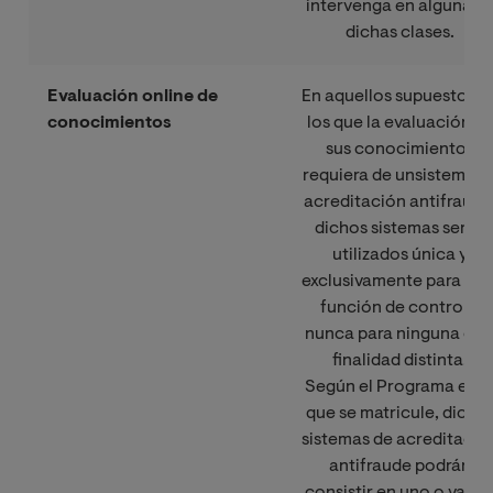
intervenga en alguna d
dichas clases.
Evaluación online de
En aquellos supuestos e
conocimientos
los que la evaluación d
sus conocimientos
requiera de unsistema d
acreditación antifraude
dichos sistemas serán
utilizados única y
exclusivamente para est
función de control y
nunca para ninguna otr
finalidad distinta.
Según el Programa en e
que se matricule, dicho
sistemas de acreditació
antifraude podrán
consistir en uno o vario