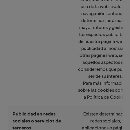
uso de la web, evaluar l
navegación, entender y
determinar las áreas de
mayor interès y gestiona
los espacios publicitario
de nuestra pàgina web y 
publicidad a mostrar en
otras pàgines web, segú
aquellos aspectos que
consideremos que pued
ser de su interès.
Para más información
sobre las cookies consul
la Política de Cookies.
Publicidad en redes
Existen determinadas
sociales o servicios de
redes sociales,
terceros
aplicaciones o páginas