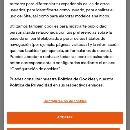
terceros para diferenciar tu experiencia de las de otros
el Programa en el que Usted se
usuarios, para identificarte como usuario, para analizar el
encuentra matriculado, dicha empresa
uso del Site, así como para elaborar modelos analíticos.
podrá habernos facilitado
determinados datos personales
Utilizamos también cookies para mostrarte publicidad
relativos a Usted, tales como datos de
personalizada relacionada con tus preferencias sobre la
base de un perfil elaborado a partir de tus hábitos de
contacto e identificativos.
navegación (por ejemplo, páginas visitadas) y la información
que nos facilites (por ejemplo, en formularios de cursos).
Si Usted es menor de edad, es posible
Puedes aceptar o rechazar todas las cookies pulsando el
que su padre, madre o tutor legal nos
botón correspondiente o configurarlas mediante el enlace
haya facilitado determinados datos
“Configuración de cookies”.
personales relativos a usted, tales
Puedes consultar nuestra
Política de Cookies
y nuestra
como datos identificativos o de
Política de Privacidad
en sus respectivos enlaces.
contacto.
En relación con el Programa,
Configuración de cookies
obtengamos determinados datos
personales desde el Departamento de
ACEPTAR
Educación, al efecto de gestionar la
asignación de plazas en función de las