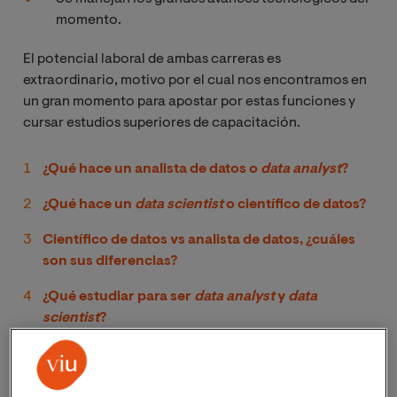
momento.
El potencial laboral de ambas carreras es
extraordinario, motivo por el cual nos encontramos en
un gran momento para apostar por estas funciones y
cursar estudios superiores de capacitación.
¿Qué hace un analista de datos o
data analyst
?
¿Qué hace un
data scientist 
o científico de datos?
Científico de datos vs analista de datos, ¿cuáles
son sus diferencias?
¿Qué estudiar para ser
data analyst 
y
data 
scientist
?
¿Qué hace un analista de datos