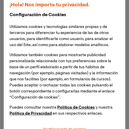
o
 data analyst
?
¡Hola! Nos importa tu privacidad.
Configuración de Cookies
Dentro del
big data
, el rol de un
data analyst 
se enfoca
más hacia el análisis de los datos existentes para
Utilizamos cookies y tecnologías similares propias y de
generar informes, identificar tendencias y
terceros para diferenciar tu experiencia de las de otros
responder a preguntas específicas
dentro de una
usuarios, para identificarte como usuario, para analizar el
organización. Sus tareas principales son:
uso del Site, así como para elaborar modelos analíticos.
Utilizamos también cookies para mostrarte publicidad
Recolectar y compilar datos.
Extraen datos de
personalizada relacionada con tus preferencias sobre la
fuentes tan diversas como bases de datos, hojas
base de un perfil elaborado a partir de tus hábitos de
de cálculo o sistemas de gestión.
navegación (por ejemplo, páginas visitadas) y la información
que nos facilites (por ejemplo, en formularios de cursos).
Limpiar datos.
Validan esos inputs para
Puedes aceptar o rechazar todas las cookies pulsando el
botón correspondiente o configurarlas mediante el enlace
asegurarse de que están completos, son
“Configuración de cookies”.
correctos y tienen un formato aprovechable. En
consecuencia, eliminan o subsanan sus errores y
Puedes consultar nuestra
Política de Cookies
y nuestra
sus inconsistencias.
Política de Privacidad
en sus respectivos enlaces.
Efectuar análisis descriptivos.
Aplican