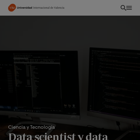
Pasar
al
contenido
principal
Ciencia y Tecnología
Data scientist y data