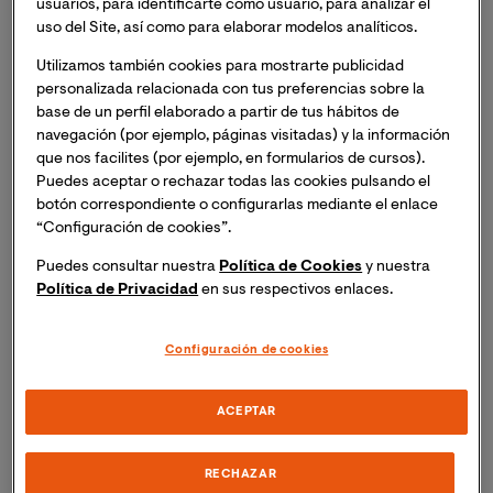
usuarios, para identificarte como usuario, para analizar el
Colaboradora y Voluntaria de la asociación SENAD,
uso del Site, así como para elaborar modelos analíticos.
Sociedad Española de niños y adolescentes para el
Utilizamos también cookies para mostrarte publicidad
desarrollo durante el año 2016.
personalizada relacionada con tus preferencias sobre la
base de un perfil elaborado a partir de tus hábitos de
Psicóloga con Acreditación de Psicóloga General
navegación (por ejemplo, páginas visitadas) y la información
Sanitaria por el Colegio Oficial de Psicólogos de la CV
que nos facilites (por ejemplo, en formularios de cursos).
desde 2013, habiendo trabajado en distintos centros
Puedes aceptar o rechazar todas las cookies pulsando el
multidisciplinares del ámbito privado como Psicóloga y
botón correspondiente o configurarlas mediante el enlace
Neuropsicóloga desde el año 2013 al 2020.
“Configuración de cookies”.
Psicóloga Conferenciante del Programa de la Mujer y el
Puedes consultar nuestra
Política de Cookies
y nuestra
Mayor desde 2012 a 2015.
Política de Privacidad
en sus respectivos enlaces.
Líneas de Investigación:
Configuración de cookies
Psicotropos y Procesos de aprendizaje y memoria. Funciones
neuropsicológicas y educación. Estrés y funciones
neuropsicológicas en pacientes con cáncer. Neuropsicología e
ACEPTAR
hidrocefalia infantil.
RECHAZAR
Publicaciones relevantes: