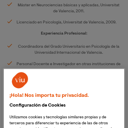
Máster en Neurociencias básicas y aplicadas, Universitat
de Valencia, 2011.
Licenciado en Psicología, Universitat de Valencia, 2009.
Experiencia Profesional:
Coordinadora del Grado Universitario en Psicología de la
Universidad Internacional de Valencia.
Personal Docente e Investigador en otras instituciones de
educación superior desde 2016 en Grado Psicología,
Máster en Neuropsicología y Educación y Máster en
Psicología General Sanitaria.
Investigadora no doctora en Fundación Instituto
¡Hola! Nos importa tu privacidad.
Investigación Sanitaria la Fe (IISLAFE) con funciones de
Configuración de Cookies
coordinadora y técnico de apoyo a la investigación básica
y de ensayos clínicos en el grupo de investigación de
Utilizamos cookies y tecnologías similares propias y de
Biomarcadores y Medicina de Precisión desde 2017 a
terceros para diferenciar tu experiencia de las de otros
2021.