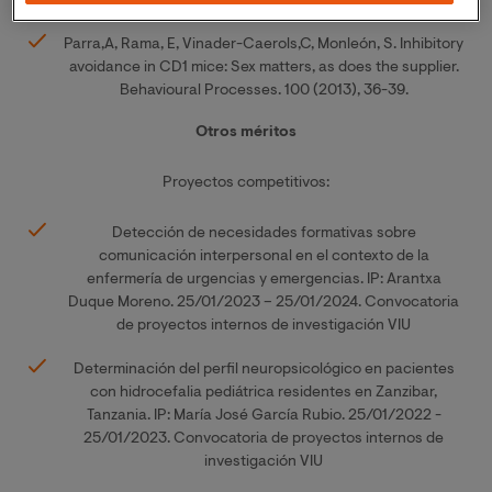
Parra,A, Rama, E, Vinader-Caerols,C, Monleón, S. Inhibitory
avoidance in CD1 mice: Sex matters, as does the supplier.
Behavioural Processes. 100 (2013), 36-39.
Otros méritos
Proyectos competitivos:
Detección de necesidades formativas sobre
comunicación interpersonal en el contexto de la
enfermería de urgencias y emergencias. IP: Arantxa
Duque Moreno. 25/01/2023 – 25/01/2024. Convocatoria
de proyectos internos de investigación VIU
Determinación del perfil neuropsicológico en pacientes
con hidrocefalia pediátrica residentes en Zanzibar,
Tanzania. IP: María José García Rubio. 25/01/2022 -
25/01/2023. Convocatoria de proyectos internos de
investigación VIU