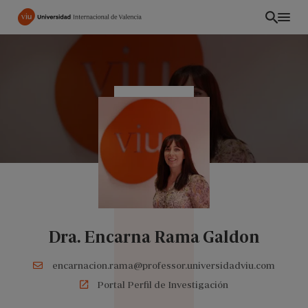
Pasar
al
contenido
principal
Dra. Encarna Rama Galdon
PE
encarnacion.rama@professor.universidadviu.com
Portal Perfil de Investigación