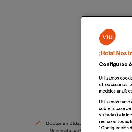
¡Hola! Nos i
Configuració
Utilizamos cookie
otros usuarios, p
modelos analític
Utilizamos tambi
sobre la base de 
visitadas) y la i
rechazar todas l
Doctor en Didáctica de la Lengua y la L
“Configuración d
Universitat de València Año finalizació