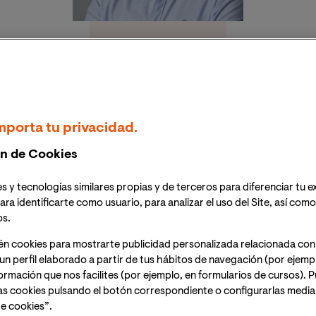
Dr. Álvaro R. Ruiz Gómez
alvaro.ruiz.g@professor.universidadviu.com
mporta tu privacidad.
n de Cookies
Currículum Vitae
s y tecnologías similares propias y de terceros para diferenciar tu e
ara identificarte como usuario, para analizar el uso del Site, así com
os.
Nombre y Apellidos:
Álvaro R. Ruiz Gómez
én cookies para mostrarte publicidad personalizada relacionada con
Titulación, institución y año de finalización:
un perfil elaborado a partir de tus hábitos de navegación (por ejemp
nformación que nos facilites (por ejemplo, en formularios de cursos).
as cookies pulsando el botón correspondiente o configurarlas median
iteratura
e cookies”.
n: 2022