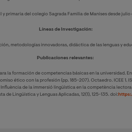
il y primaria del colegio Sagrada Familia de Manises desde juli
Líneas de Investigación:
ción, metodologías innovadoras, didáctica de las lenguas y edu
Publicaciones relevantes:
ra la formación de competencias básicas en la universidad. En
omiso ético con la profesión (pp. 185-207). Octaedro. ICEE 1
. Influència de la immersió lingüística en la competència lectora
sta de Lingüística y Lenguas Aplicadas, 12(1), 125-135. doi:
https: