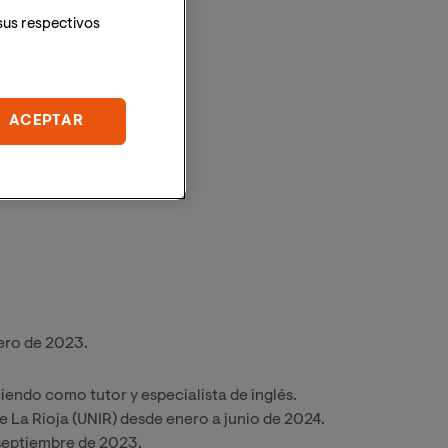
sus respectivos
ACEPTAR
rero de 2023.
endo como tutor y especialista de inglés.
de La Rioja (UNIR) desde enero a junio de 2024.
 septiembre de 2023.