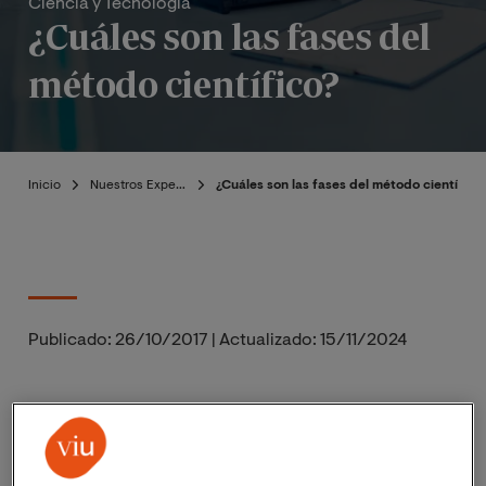
Ciencia y Tecnología
¿Cuáles son las fases del
método científico?
Inicio
Nuestros Expertos
¿Cuáles son las fases del método científico
Publicado:
26/10/2017
|
Actualizado:
15/11/2024
Todos los avances de la ciencia parten de un principio
concreto que es lo que define al adquisición de este
tipo de conocimiento concreto: el método científico.