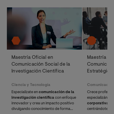
Maestría Oficial en
Maestría Ofi
Comunicación Social de la
Comunicació
Investigación Científica
Estratégica
Ciencia y Tecnología
Comunicació
Especialízate en
comunicación de la
Crece profesio
investigación científica
con enfoque
especializándot
innovador y crea un impacto positivo
corporativa
, c
divulgando conocimiento de forma
centrándote en 