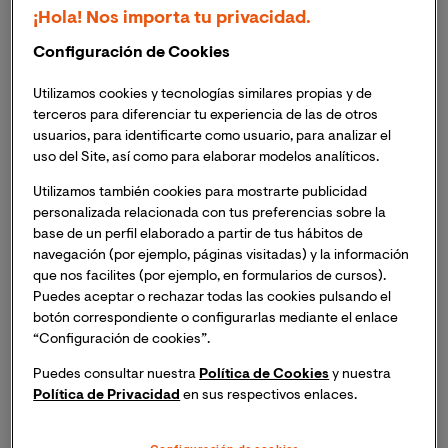
El método científico se desarrolla en varias etapas. Es
¡Hola! Nos importa tu privacidad.
lo que se conoce como fases del método científico, y
están definidas porque, en cada una de ellas, se realiza
Configuración de Cookies
una labor concreta con el objetivo de pasar a la
Utilizamos cookies y tecnologías similares propias y de
siguiente fase
y obtener unos datos concretos que no
terceros para diferenciar tu experiencia de las de otros
puedan inducir a error.
usuarios, para identificarte como usuario, para analizar el
uso del Site, así como para elaborar modelos analíticos.
Las fases del método científico
pueden variar según
Utilizamos también cookies para mostrarte publicidad
el campo de estudio y las necesidades concretas de
personalizada relacionada con tus preferencias sobre la
cada caso
. De esta forma, se podrá hablar de fases
base de un perfil elaborado a partir de tus hábitos de
diferentes o, incluso,
subfases dependientes de otras
navegación (por ejemplo, páginas visitadas) y la información
fases principales
. Sin embargo, en todos los casos, un
que nos facilites (por ejemplo, en formularios de cursos).
estudio que se realice guardado las premisas del
Puedes aceptar o rechazar todas las cookies pulsando el
botón correspondiente o configurarlas mediante el enlace
método científico deberán tener por lo menos las
“Configuración de cookies”.
siguientes fases:
Puedes consultar nuestra
Política de Cookies
y nuestra
Observación:
Política de Privacidad
en sus respectivos enlaces.
La observación es quizás la fase más importante de