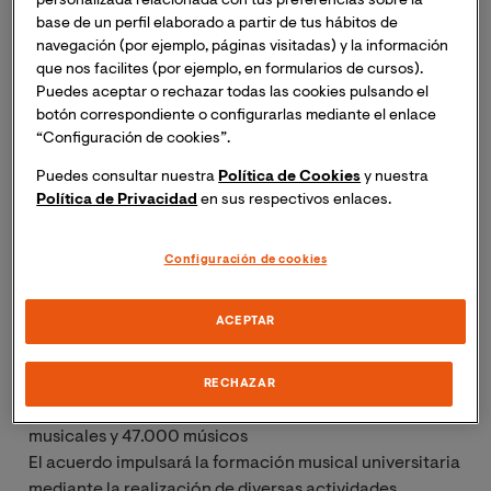
personalizada relacionada con tus preferencias sobre la
base de un perfil elaborado a partir de tus hábitos de
navegación (por ejemplo, páginas visitadas) y la información
que nos facilites (por ejemplo, en formularios de cursos).
Puedes aceptar o rechazar todas las cookies pulsando el
botón correspondiente o configurarlas mediante el enlace
“Configuración de cookies”.
Puedes consultar nuestra
Política de Cookies
y nuestra
Política de Privacidad
en sus respectivos enlaces.
Configuración de cookies
Convenio VIU-FSMCV
ACEPTAR
La Federación de Sociedades Musicales de la
RECHAZAR
Comunidad Valenciana agrupa a 547 sociedades
musicales y 47.000 músicos
El acuerdo impulsará la formación musical universitaria
mediante la realización de diversas actividades