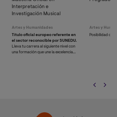
Interpretación e
Investigación Musical
Artes y Humanidades
Artes y Huma
Título oficial europeo referente en
Posibilidad de 
el sector reconocible por SUNEDU.
Lleva tu carrera al siguiente nivel con
una formación que une la excelencia
interpretativa y la investigación
académica. Fórmate con concertistas
de élite y doctores musicólogos en la
universidad líder en estudios musicales
a distancia.