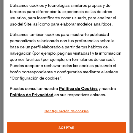
expuesta a estrés
” ha logrado la subvención de la
Utilizamos cookies y tecnologías similares propias y de
Generalitat y se realizará a lo largo del curso
terceros para diferenciar tu experiencia de las de otros
académico.
usuarios, para identificarte como usuario, para analizar el
uso del Site, así como para elaborar modelos analíticos.
El proyecto de investigación busca dar respuesta
Utilizamos también cookies para mostrarte publicidad
a los factores que permiten a una persona superar
personalizada relacionada con tus preferencias sobre la
situaciones de estrés para, por ejemplo, afrontar
base de un perfil elaborado a partir de tus hábitos de
con éxito una titulación universitaria
navegación (por ejemplo, páginas visitadas) y la información
que nos facilites (por ejemplo, en formularios de cursos).
El Grupo Emergente de la Universidad Internacional de
Puedes aceptar o rechazar todas las cookies pulsando el
Valencia, liderado por la Dra. Sara Puig, ha recibido la
botón correspondiente o configurarlas mediante el enlace
máxima puntuación por parte de la Generalitat
“Configuración de cookies”.
Valenciana que valoraba por más de un centenar de
Puedes consultar nuestra
Política de Cookies
y nuestra
I+D+i presentados por las universidades de la
Política de Privacidad
en sus respectivos enlaces.
Comunitat. El proyecto “
Importancia de los factores 
psicosociales en la calidad de vida de población 
Configuración de cookies
expuesta a estrés
” obtuvo la mejor puntuación de entre
todos los proyectos presentados. El proyecto ha
obtenido un total de 105 puntos y ha recibido la
ACEPTAR