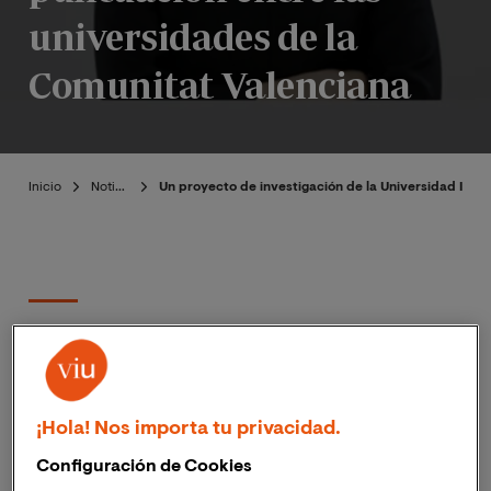
universidades de la
Comunitat Valenciana
Inicio
Noticias
Un proyecto de investigación de la Universidad Inter
Publicado:
15/10/2019
|
Actualizado:
Beatriz
06/11/2023
Muñoz
¡Hola! Nos importa tu privacidad.
El Proyecto “
Importancia de los factores 
Configuración de Cookies
psicosociales en la calidad de vida de población 