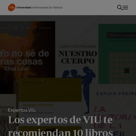
Pasar
al
contenido
principal
Expertos VIU
PE
Los expertos de VIU te
recomiendan 10 libros