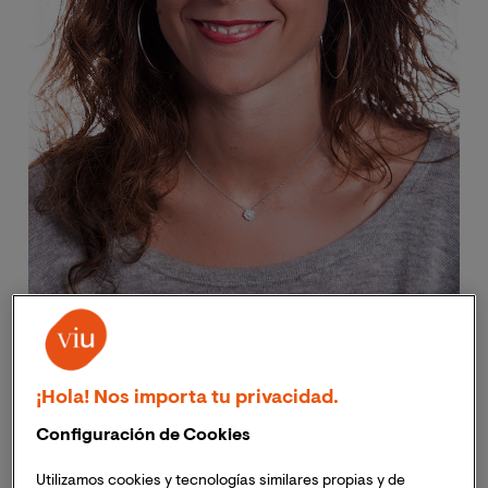
¡Hola! Nos importa tu privacidad.
Configuración de Cookies
1.
La historia de la mujer en 100 objetos
,
Utilizamos cookies y tecnologías similares propias y de
Espido Freire
(La esfera de los libros, 2023).