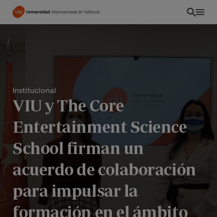
Pasar
al
contenido
principal
Institucional
VIU y The Core
Entertainment Science
School firman un
acuerdo de colaboración
PE
para impulsar la
formación en el ámbito