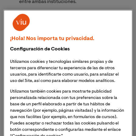
entre ambas instituciones.
VIU avala los programas de The Core permitiendo
que sus estudiantes puedan recibir una doble
titulación de ambas entidades de formación.
¡Hola! Nos importa tu privacidad.
Configuración de Cookies
La Universidad Internacional de Valencia – VIU y
The
Utilizamos cookies y tecnologías similares propias y de
Core Entertainment Science School
,
ambas
terceros para diferenciar tu experiencia de las de otros
instituciones de Planeta Formación y Universidades,
usuarios, para identificarte como usuario, para analizar el
han anunciado un
acuerdo de colaboración
que
uso del Site, así como para elaborar modelos analíticos.
convierte a VIU en
partner académico de The Core.
Utilizamos también cookies para mostrarte publicidad
VIU avalará los títulos de The Core
, permitiendo que
personalizada relacionada con tus preferencias sobre la
sus estudiantes reciban una
doble titulación
expedida
base de un perfil elaborado a partir de tus hábitos de
por ambas instituciones educativas. The Core, escuela
navegación (por ejemplo, páginas visitadas) y la información
de formación especializada en la industria del
que nos facilites (por ejemplo, en formularios de cursos).
Puedes aceptar o rechazar todas las cookies pulsando el
contenido y el entretenimiento, ofrece un enfoque
botón correspondiente o configurarlas mediante el enlace
formativo único del sector audiovisual y el