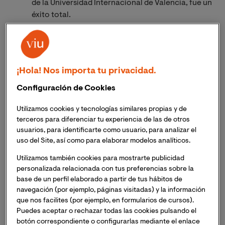
de la Universidad Internacional de Valencia, fue un
éxito total.
La gala, que homenajeó a los profesores y su
fortaleza, contó con la conducción de Roberto
Leal y las ponencias de Pau Gasol, Albert
¡Hola! Nos importa tu privacidad.
Espinosa, Roser Batlle, Juan Antonio Simarro y
Bely Basarte, entre otros.
Configuración de Cookies
La 8ª edición de la gala de ¡Grandes Profes! ha
Utilizamos cookies y tecnologías similares propias y de
superado todas las previsiones reuniendo a
más de
terceros para diferenciar tu experiencia de las de otros
usuarios, para identificarte como usuario, para analizar el
4.000 profesores de toda España
, en una edición que
uso del Site, así como para elaborar modelos analíticos.
se ha celebrado
online
debido a la situación socio
sanitaria provocada por el COVID 19.
Utilizamos también cookies para mostrarte publicidad
personalizada relacionada con tus preferencias sobre la
base de un perfil elaborado a partir de tus hábitos de
El evento,
organizado por Fundación ATRESMEDIA y
navegación (por ejemplo, páginas visitadas) y la información
SANTILLANA con la colaboración de la Universidad
que nos facilites (por ejemplo, en formularios de cursos).
Internacional de Valencia
, se ha estructurado en
Puedes aceptar o rechazar todas las cookies pulsando el
torno a la idea de la
fortaleza
, rindiendo homenaje a
botón correspondiente o configurarlas mediante el enlace