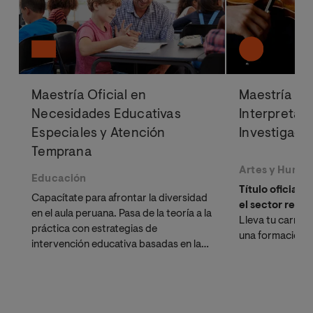
Maestría Oficial en
Maestría Ofi
Necesidades Educativas
Interpretac
Especiales y Atención
Investigaci
Temprana
Artes y Huma
Educación
Título oficial 
Capacítate para afrontar la diversidad
el sector reco
en el aula peruana. Pasa de la teoría a la
Lleva tu carrera
práctica con estrategias de
una formación q
intervención educativa basadas en la
interpretativa y
neurociencia.
académica. Fór
de élite y docto
universidad líde