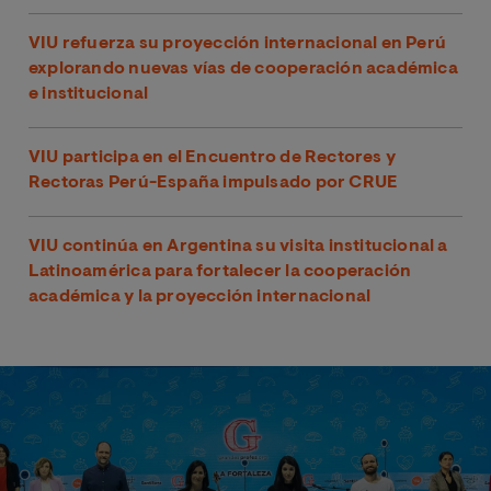
VIU refuerza su proyección internacional en Perú
explorando nuevas vías de cooperación académica
e institucional
VIU participa en el Encuentro de Rectores y
Rectoras Perú-España impulsado por CRUE
VIU continúa en Argentina su visita institucional a
Latinoamérica para fortalecer la cooperación
académica y la proyección internacional