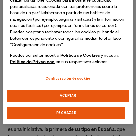
Utilizamos también cookies para mostrarte publicidad
convenio de colaboración entre las tres entidades.
personalizada relacionada con tus preferencias sobre la
base de un perfil elaborado a partir de tus hábitos de
La Humanización de la Asistencia Sanitaria es una de
navegación (por ejemplo, páginas visitadas) y la información
las grandes tendencias en el ámbito de la sanidad, y su
que nos facilites (por ejemplo, en formularios de cursos).
Puedes aceptar o rechazar todas las cookies pulsando el
relevancia se ha visto evidenciada por la crisis de la
botón correspondiente o configurarlas mediante el enlace
COVID19. Consiste en la implementación de acciones
“Configuración de cookies”.
encaminadas al desarrollo de una
asistencia
personalizada y centrada en el paciente, su familia y
Puedes consultar nuestra
Política de Cookies
y nuestra
Política de Privacidad
en sus respectivos enlaces.
los profesionales
, con el fin de dar respuesta no solo a
sus necesidades físicas y/o médicas, sino también
atender a su ámbito emocional, social y familiar
. En la
Configuración de cookies
actualidad, numerosos hospitales y centros sanitarios
están desarrollando políticas de humanización, así
ACEPTAR
como formaciones específicas en este ámbito para el
personal sanitario.
RECHAZAR
La Cátedra de Humanización de la Asistencia Sanitaria
es una iniciativa,
la primera de su tipo en España
, que