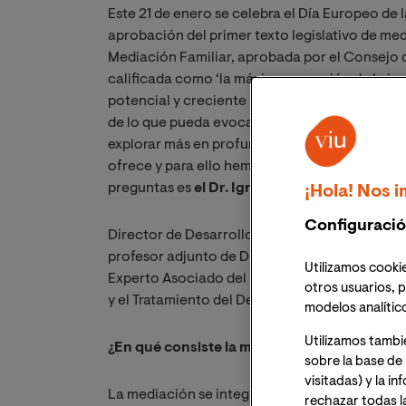
Este 21 de enero se celebra el Día Europeo d
aprobación del primer texto legislativo de me
Mediación Familiar, aprobada por el Consejo d
calificada como ‘la máxima expresión de la jus
potencial y creciente popularidad, sigue sien
de lo que pueda evocar su descriptivo nombre
explorar más en profundidad qué es la mediaci
ofrece y para ello hemos recurrido a nuestros
preguntas es
el Dr. Ignacio V. Mayoral Narros
¡Hola! Nos i
Configuració
Director de Desarrollo del Área Jurídica de la 
profesor adjunto de Derecho Penal y Mediación
Utilizamos cookie
Experto Asociado del Instituto Latinoamerican
otros usuarios, p
y el Tratamiento del Delincuente (ILANUD)- Co
modelos analític
Utilizamos tambi
¿En qué consiste la mediación?
sobre la base de 
visitadas) y la i
La mediación se integra dentro de los denom
rechazar todas l