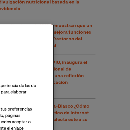
divulgación nutricional basada en la
evidencia
Investigadores de VIU demuestran que un
compuesto del té verde mejora funciones
cognitivas en niños con Trastorno del
Espectro Alcohólico Fetal
Toni García, docente de VIU, inaugura el
XXVI Congreso Internacional de
Educadores en Perú con una reflexión
sobre los retos de la educación
xperiencia de las de
contemporánea
o para elaborar
Dr. Víctor José Villanueva-Blasco ¿Cómo
 tus preferencias
detectar el uso problemático de Internet
lo, páginas
en adolescentes y cómo afecta este a su
 Puedes aceptar o
salud mental?
te el enlace