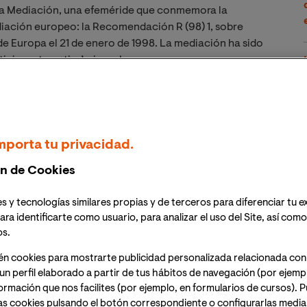
e la Mediación, una efeméride que conmemora la
diación europeo: la Recomendación R (98) 1, sobre
e Europa el 21 de enero de 1998. La mediación ha sido
ticia restaurativa’, sin embargo, pese a su enorme
do una disciplina relativamente desconocida más allá
. Por eso hemos querido aprovechar la fecha para
ón y qué posibilidades y campos de aplicación nos
 expertos. El primero en responder a nuestras
mporta tu privacidad.
n de Cookies
Facultad de Ciencias Sociales y Jurídica de VIU y
 de la facultad. Además, el Dr. Mayoral Narros es
s y tecnologías similares propias y de terceros para diferenciar tu e
o de las Naciones Unidas para la Prevención del delito
ara identificarte como usuario, para analizar el uso del Site, así com
sta Rica.
os.
én cookies para mostrarte publicidad personalizada relacionada con
un perfil elaborado a partir de tus hábitos de navegación (por ejemp
nformación que nos facilites (por ejemplo, en formularios de cursos).
inados
Medios Adecuados de Solución de
as cookies pulsando el botón correspondiente o configurarlas median