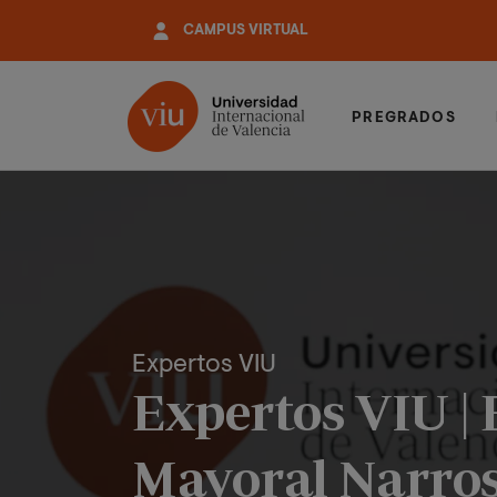
Pasar
CAMPUS VIRTUAL
al
contenido
principal
PREGRADOS
Expertos VIU
Expertos VIU | 
Mayoral Narros