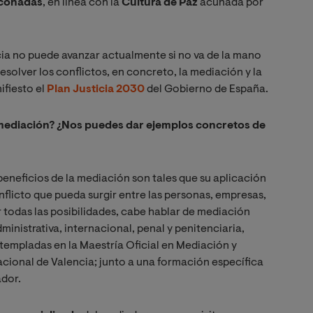
nconadas
, en línea con la
Cultura de Paz
acuñada por
cia no puede avanzar actualmente si no va de la mano
esolver los conflictos, en concreto, la mediación y la
ifiesto el
Plan Justicia 2030
del Gobierno de España.
 mediación? ¿Nos puedes dar ejemplos concretos de
beneficios de la mediación son tales que su aplicación
flicto que pueda surgir entre las personas, empresas,
r todas las posibilidades, cabe hablar de mediación
administrativa, internacional, penal y penitenciaria,
templadas en la Maestría Oficial en Mediación y
acional de Valencia; junto a una formación específica
ador.