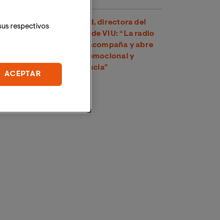
Dra. Amparo Suay Madrid, directora del
sus respectivos
Grado en Comunicación de VIU: “La radio
es una voz cercana que acompaña y abre
un espacio de conexión emocional y
psicológica con la audiencia”
ACEPTAR