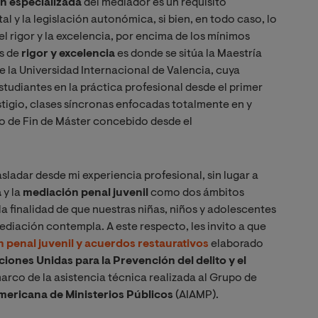
n especializada
del mediador es un requisito
al y la legislación autonómica, si bien, en todo caso, lo
l rigor y la excelencia, por encima de los mínimos
os de
rigor y excelencia
es donde se sitúa la Maestría
e la Universidad Internacional de Valencia, cuya
studiantes en la práctica profesional desde el primer
stigio, clases síncronas enfocadas totalmente en y
jo de Fin de Máster concebido desde el
ladar desde mi experiencia profesional, sin lugar a
a
y la
mediación penal juvenil
como dos ámbitos
a finalidad de que nuestras niñas, niños y adolescentes
ediación contempla. A este respecto, les invito a que
 penal juvenil y acuerdos restaurativos
elaborado
iones Unidas para la Prevención del delito y el
arco de la asistencia técnica realizada al Grupo de
mericana de Ministerios Públicos
(AIAMP).