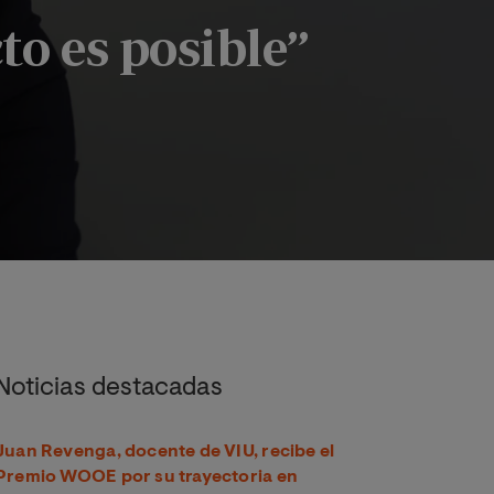
to es posible”
de manifiesto que otra forma de entender el conflicto es posib
Noticias destacadas
Juan Revenga, docente de VIU, recibe el
Premio WOOE por su trayectoria en