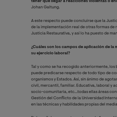
tener que llegar a reacciones violentas o e
Johan Galtung.
A este respecto puede concluirse que la Justi
de la implementación real de otras formas de r
Justicia Restaurativa, y así lo ha puesto de man
¿Cuáles son los campos de aplicación de la
su ejercicio laboral?
Tal y como se ha recogido anteriormente, los 
puede predicarse respecto de todo tipo de con
organismos y Estados. Así, sin ánimo de agota
civil, mercantil, familiar. Educativa, laboral y 
socio-comunitaria, etc…todas ellas áreas con
Gestión del Conflicto de la Universidad Intern
en las técnicas y habilidades propias del medi