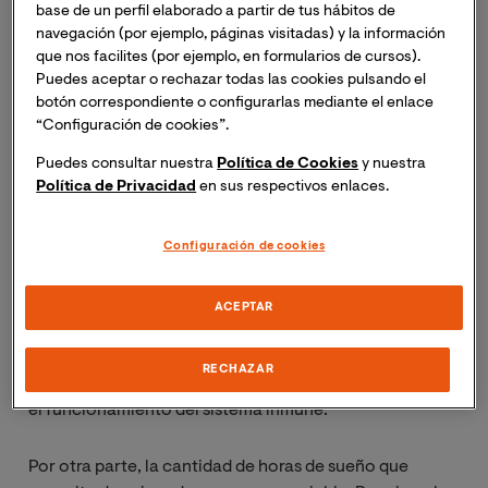
fenómeno activo durante el cual se producen cambios
base de un perfil elaborado a partir de tus hábitos de
en diversas funciones.
navegación (por ejemplo, páginas visitadas) y la información
que nos facilites (por ejemplo, en formularios de cursos).
Puedes aceptar o rechazar todas las cookies pulsando el
Además, debemos entender el sueño como parte del
botón correspondiente o configurarlas mediante el enlace
ritmo sueño-vigilia que, en personas adultas sanas,
“Configuración de cookies”.
está sincronizado con el ciclo de luz-oscuridad y por
Puedes consultar nuestra
Política de Cookies
y nuestra
tanto adaptado al entorno. Este ritmo influye en la
Política de Privacidad
en sus respectivos enlaces.
modulación de casi todas las funciones del organismo.
Configuración de cookies
Sin embargo, la ciencia todavía no tiene una respuesta
clara a la pregunta de para qué dormimos. Existen
diversas hipótesis que apuntan a que juega un papel
ACEPTAR
importante en la recuperación del desgaste sufrido
durante la vigilia y la regeneración de tejidos, en el
RECHAZAR
desarrollo cognitivo, la memoria y el aprendizaje, o en
el funcionamiento del sistema inmune.
Por otra parte, la cantidad de horas de sueño que