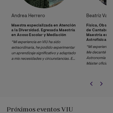
Andrea Herrero
Beatriz Var
Maestra especializada en Atención
Física, Obser
a la Diversidad. Egresada Maestría
de Cantabria.
en Acoso Escolar y Mediación
Maestría en A
Astrofísica.
“Mi experiencia en VIU ha sido 
“Mi experiencia e
extraordinaria, he podido experimentar 
Me decanté por e
un aprendizaje significativo y adaptado 
Astronomía y Ast
a mis necesidades y circunstancias. En 
Máster oficial y
todo momento me he sentido 
un doctorado, qu
asesorada y he visto un enfoque 
Además, elegí e
eminentemente práctico de la totalidad 
estaba trabajand
de las asignaturas a mi vida profesional 
Astronómico de C
como docente. Sin duda lo 
Máster a distanc
recomendaría a cualquier docente.”
compatibilizar t
encantó la dedic
Próximos eventos VIU
profesionalidad 