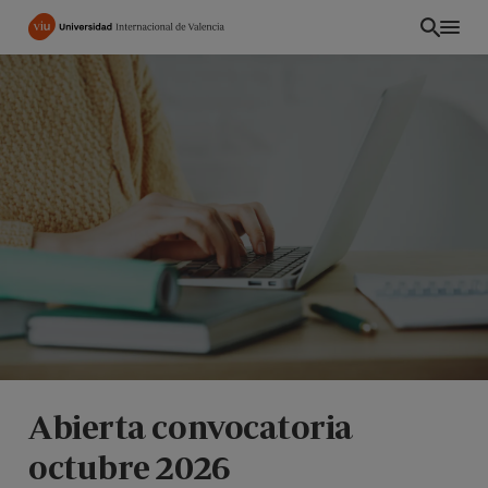
Pasar
al
contenido
principal
PE
Abierta convocatoria
octubre 2026