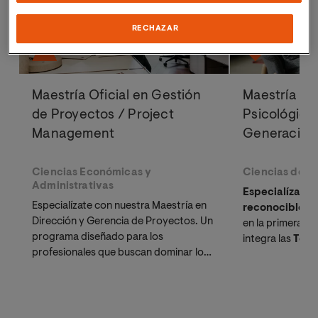
RECHAZAR
Maestría Oficial en Gestión
Maestría Ofi
de Proyectos / Project
Psicológica
Management
Generación
Ciencias Económicas y
Ciencias de la
Administrativas
Especialízate c
Especialízate con nuestra Maestría en
reconocible p
Dirección y Gerencia de Proyectos. Un
en la primera un
programa diseñado para los
integra las
Tera
profesionales que buscan dominar los
más demandadas
estándares del
PMBOK 7
y prepararse
y Mindfulness. 
las certificaciones internacionales:
y psiquiatras q
PMP® o CAPM®
.
estancamiento c
científica.