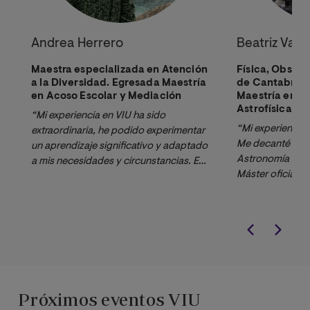
Andrea Herrero
Beatriz Var
Maestra especializada en Atención
Física, Obser
a la Diversidad. Egresada Maestría
de Cantabria.
en Acoso Escolar y Mediación
Maestría en A
Astrofísica.
“Mi experiencia en VIU ha sido 
“Mi experiencia e
extraordinaria, he podido experimentar 
Me decanté por e
un aprendizaje significativo y adaptado 
Astronomía y Ast
a mis necesidades y circunstancias. En 
Máster oficial y
todo momento me he sentido 
un doctorado, qu
asesorada y he visto un enfoque 
Además, elegí e
eminentemente práctico de la totalidad 
estaba trabajand
de las asignaturas a mi vida profesional 
Astronómico de C
como docente. Sin duda lo 
Máster a distanc
recomendaría a cualquier docente.”
compatibilizar t
encantó la dedic
Próximos eventos VIU
profesionalidad 