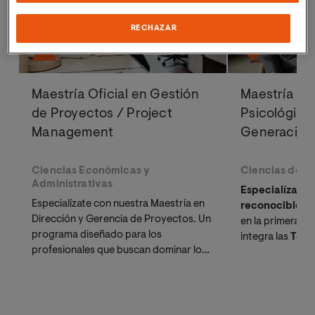
RECHAZAR
Maestría Oficial en Gestión
Maestría Ofi
de Proyectos / Project
Psicológica
Management
Generación
Ciencias Económicas y
Ciencias de la
Administrativas
Especialízate c
Especialízate con nuestra Maestría en
reconocible p
Dirección y Gerencia de Proyectos. Un
en la primera un
programa diseñado para los
integra las
Tera
profesionales que buscan dominar los
más demandadas
estándares del
PMBOK 7
y prepararse
y Mindfulness. 
las certificaciones internacionales:
y psiquiatras q
PMP® o CAPM®
.
estancamiento c
científica.