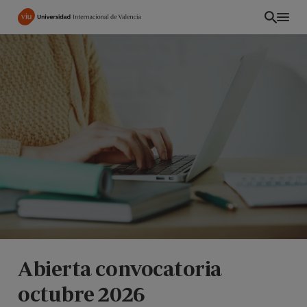
Pasar
al
contenido
principal
PE
Abierta convocatoria
octubre 2026