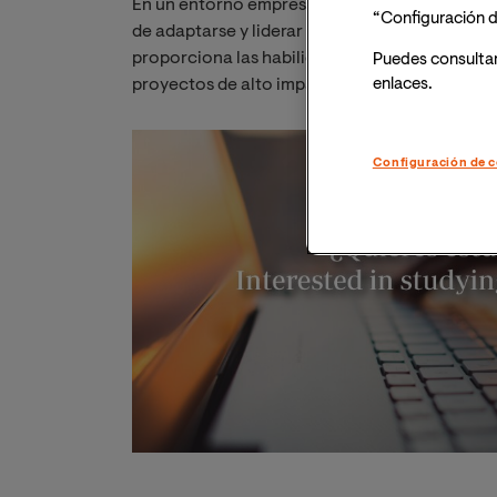
En un entorno empresarial en constante trans
“Configuración d
de adaptarse y liderar el cambio. Si buscas cr
proporciona las habilidades, conocimientos y
Puedes consulta
enlaces.
proyectos de alto impacto y convertirte en u
Configuración de c