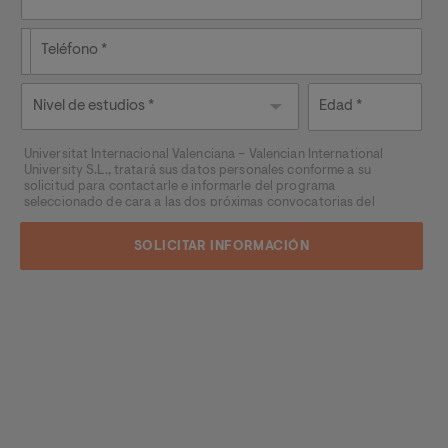
Teléfono
Nivel de
Edad
estudios
Universitat Internacional Valenciana – Valencian International
University S.L., tratará sus datos personales conforme a su
solicitud para contactarle e informarle del programa
seleccionado de cara a las dos próximas convocatorias del
mismo, pudiendo contactar con usted a través de medios
electrónicos (
WhatsApp
y/o correo electrónico) y por medios
telefónicos, siendo eliminados una vez facilitada dicha
información y/o transcurridas las citadas convocatorias.
Ud. podrá ejercer los derechos de acceso, supresión,
rectificación, oposición, limitación y portabilidad, mediante carta
a Universitat Internacional Valenciana – Valencian International
University S.L. - Apartado de Correos 221 de Barcelona, o
remitiendo un email a
rgpd@universidadviu.com
. Asimismo,
cuando lo considere oportuno podrá presentar una reclamación
ante la Agencia Española de protección de datos.
Podrá ponerse en contacto con nuestro Delegado de Protección
de Datos mediante escrito dirigido a
dpo@planeta.es
o a Grupo