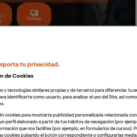
l /
Online
s
OFESIONAL
PLANA DOCENTE
CONDICIONES
DOCUMENTACIÓN OFIC
mporta tu privacidad.
nistrativas
Maestría en Administración y Dirección de E
n de Cookies
s y tecnologías similares propias y de terceros para diferenciar tu e
una maestría MBA
ara identificarte como usuario, para analizar el uso del Site, así com
os.
én cookies para mostrarte publicidad personalizada relacionada con
un perfil elaborado a partir de tus hábitos de navegación (por ejemp
nformación que nos facilites (por ejemplo, en formularios de cursos).
as cookies pulsando el botón correspondiente o configurarlas median