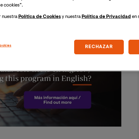
formación, las industrias demandan directivos capaces
e cookies”.
ecer profesionalmente, el
MBA online de VIU
te
 competencias en liderazgo y gestión para diseñar
r nuestra
Política de Cookies
y nuestra
Política de Privacidad
en 
n agente dinamizador en tu organización.
Image
ookies
RECHAZAR