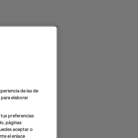
Planeta, At.: Delegado de Protección de Datos, Avda. Diagonal
662-664, 08034 Barcelona.
IAL
mpresas (MBA)
xperiencia de las de
o para elaborar
 tus preferencias
lo, páginas
 Puedes aceptar o
te el enlace