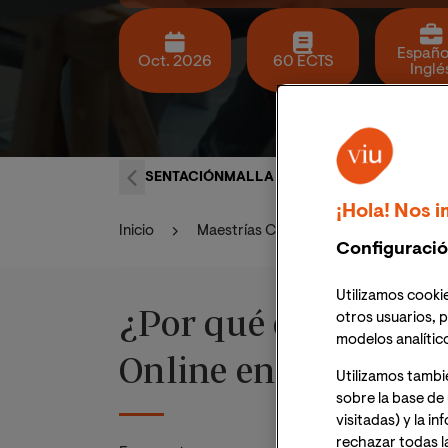
Españo
Oct. 2026
60 ECTS
Inglé
PRESENTACIÓN
MALLA CURRICULAR
PERFIL PR
¡Hola! Nos i
Inicio
Maestrías Ciencias Económicas y Admi
Configuració
Utilizamos cookie
¿Por qué estudiar 
otros usuarios, p
modelos analític
Online en VIU?
Utilizamos tambi
sobre la base de 
visitadas) y la i
rechazar todas l