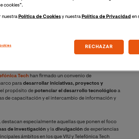
e cookies”.
r nuestra
Política de Cookies
y nuestra
Política de Privacidad
en 
ookies
RECHAZAR
efónica Tech
han firmado un convenio de
 marco para
desarrollar iniciativas, proyectos y
 el propósito de
potenciar el desarrollo tecnológico
a
as de capacitación y el intercambio de información y
do, destacan especialmente aquellas que ponen el foco
as de investigación
y la
divulgación
de experiencias
rincipales ámbitos en los que VIU y Telefónica Tech