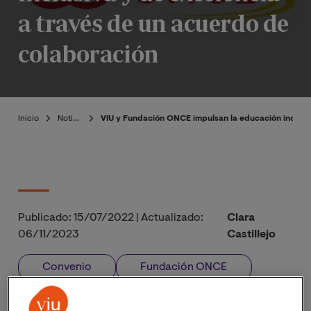
a través de un acuerdo de
colaboración
Inicio
Noticias
VIU y Fundación ONCE impulsan la educación inclusi
Publicado:
15/07/2022
|
Actualizado:
Clara
06/11/2023
Castillejo
Convenio
Fundación ONCE
Facultad de Ciencias de la Educación