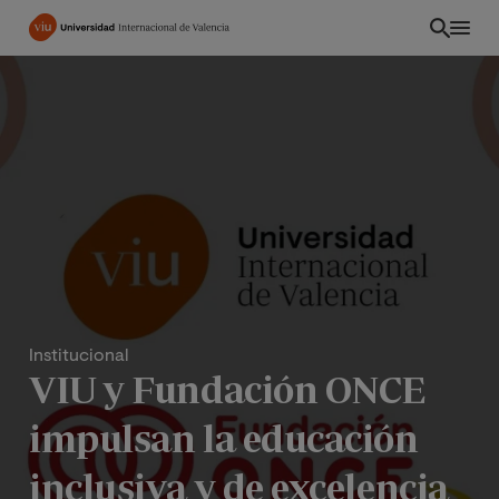
Pasar
al
contenido
principal
Institucional
VIU y Fundación ONCE
PE
impulsan la educación
inclusiva y de excelencia