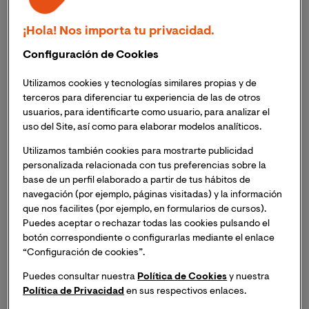
¡Hola! Nos importa tu privacidad.
La Universidad Internacional de Valencia y Fundación
ONCE han suscrito una convenio de colaboración,
Configuración de Cookies
mediante el cual ambas instituciones buscan crear
sinergias que contribuyan al objetivo de ofrecer
Utilizamos cookies y tecnologías similares propias y de
terceros para diferenciar tu experiencia de las de otros
acceso una educación inclusiva, equitativa y de
usuarios, para identificarte como usuario, para analizar el
excelencia, y promover oportunidades de aprendizaje
uso del Site, así como para elaborar modelos analíticos.
durante toda la vida, para todas las personas.
Utilizamos también cookies para mostrarte publicidad
personalizada relacionada con tus preferencias sobre la
Enmarcado dentro del objetivo número 4 de los ODS
base de un perfil elaborado a partir de tus hábitos de
“Garantizar una educación inclusiva, equitativa y de
navegación (por ejemplo, páginas visitadas) y la información
calidad y promover oportunidades de aprendizaje
que nos facilites (por ejemplo, en formularios de cursos).
durante toda la vida para todos”, el convenio establece
Puedes aceptar o rechazar todas las cookies pulsando el
que ambas instituciones emprenderán líneas de
botón correspondiente o configurarlas mediante el enlace
actuación dirigidas a la mejora de la igualdad de
“Configuración de cookies”.
oportunidades, la accesibilidad universal, la inclusión y
Puedes consultar nuestra
Política de Cookies
y nuestra
la no discriminación de todas las personas con
Política de Privacidad
en sus respectivos enlaces.
discapacidad dentro de la comunidad universitaria.