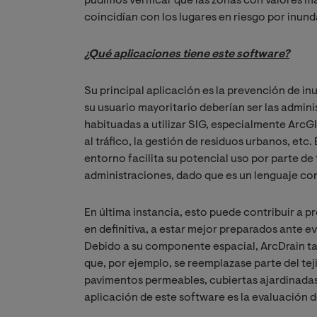
pudimos verificar que las zonas con valores 
coincidían con los lugares en riesgo por inun
¿Qué aplicaciones tiene este software?
Su principal aplicación es la prevención de 
su usuario mayoritario deberían ser las admini
habituadas a utilizar SIG, especialmente ArcGI
al tráfico, la gestión de residuos urbanos, et
entorno facilita su potencial uso por parte de
administraciones, dado que es un lenguaje con
En última instancia, esto puede contribuir a 
en definitiva, a estar mejor preparados ante e
Debido a su componente espacial, ArcDrain ta
que, por ejemplo, se reemplazase parte del t
pavimentos permeables, cubiertas ajardinadas 
aplicación de este software es la evaluación 