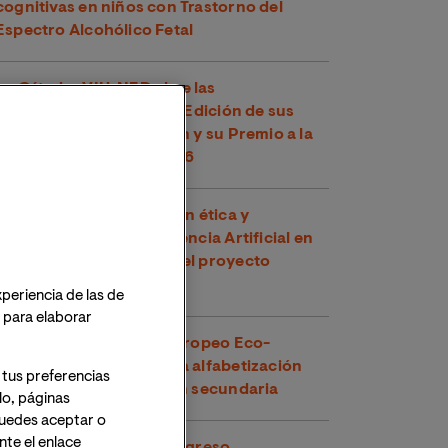
cognitivas en niños con Trastorno del
Espectro Alcohólico Fetal
La Cátedra VIU-NED abre las
convocatorias para la III Edición de sus
Ayudas a la Investigación y su Premio a la
Mejor Tesis Doctoral 2026
VIU impulsa la integración ética y
pedagógica de la Inteligencia Artificial en
Europa participando en el proyecto
EmpowerAId
xperiencia de las de
o para elaborar
VIU lidera el proyecto europeo Eco-
Escaper para fomentar la alfabetización
 tus preferencias
climática en la educación secundaria
lo, páginas
 Puedes aceptar o
te el enlace
VIU participa en el X Congreso