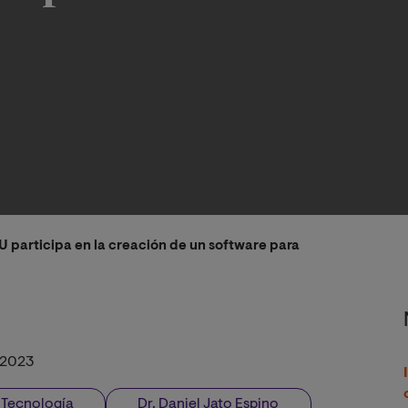
U participa en la creación de un software para prevenir inund
/2023
y Tecnología
Dr. Daniel Jato Espino