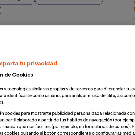
a Civil, investigador sénior de la Escuela Superior de
te en el
Maestría Oficial en Ingeniería y Gestión
de investigación Green Infrastructure for Urban
a participado en el desarrollo de
ArcDrain
, un software
 capacidad de infiltración, con el fin de implementar
mporta tu privacidad.
s riesgos de inundación en zonas críticas. Para
n de Cookies
rrollo, aplicación y la participación del Dr. Jato
 con él para que nos lo contara en primera persona.
s y tecnologías similares propias y de terceros para diferenciar tu e
ara identificarte como usuario, para analizar el uso del Site, así com
os.
én cookies para mostrarte publicidad personalizada relacionada con
o complemento dentro de ArcGIS, que es, seguramente,
un perfil elaborado a partir de tus hábitos de navegación (por ejemp
s completo y ampliamente utilizado a nivel mundial.
nformación que nos facilites (por ejemplo, en formularios de cursos).
banas en subcuencas hidrográficas y, posteriormente,
as cookies pulsando el botón correspondiente o configurarlas median