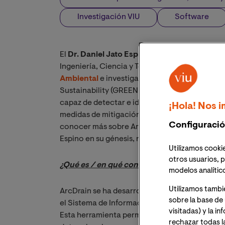
Investigación VIU
Software
El
Dr. Daniel Jato Espino
, doctor en Ingenierí
Ingeniería, Ciencia y Tecnología de VIU, docen
Ambiental
e investigador principal del grupo 
Sustainability (GREENIUS) de la Universidad, h
capaz de detectar e identificar áreas con baja
¡Hola! Nos i
medidas de mitigación que ayuden a reducir lo
Configuració
conocer más sobre ArcDrain, su gestación, desa
Espino en su génesis, nos pusimos en contacto
Utilizamos cookie
otros usuarios, p
¿Qué es / en qué consiste ArcDrain?
modelos analític
Utilizamos tambi
ArcDrain se ha desarrollado como un add-in 
sobre la base de 
el Sistema de Información Geográfica (SIG) má
visitadas) y la i
Esta herramienta permite discretizar áreas ur
rechazar todas l