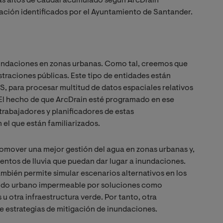
más altos de caudal acumulado según ArcDrain
dación identificados por el Ayuntamiento de Santander.
inundaciones en zonas urbanas. Como tal, creemos que
straciones públicas. Este tipo de entidades están
S, para procesar multitud de datos espaciales relativos
c. El hecho de que ArcDrain esté programado en ese
 trabajadores y planificadores de estas
 el que están familiarizados.
promover una mejor gestión del agua en zonas urbanas y,
ventos de lluvia que puedan dar lugar a inundaciones.
mbién permite simular escenarios alternativos en los
ejido urbano impermeable por soluciones como
u otra infraestructura verde. Por tanto, otra
de estrategias de mitigación de inundaciones.