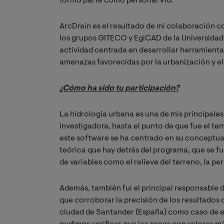
formo parte como personal VIU.
ArcDrain es el resultado de mi colaboración 
los grupos GITECO y EgiCAD de la Universidad
actividad centrada en desarrollar herramienta
amenazas favorecidas por la urbanización y e
¿Cómo ha sido tu participación?
La hidrología urbana es una de mis principale
investigadora, hasta el punto de que fue el tema
este software se ha centrado en su conceptual
teórica que hay detrás del programa, que se f
de variables como el relieve del terreno, la p
Además, también fui el principal responsable 
que corroborar la precisión de los resultados q
ciudad de Santander (España) como caso de es