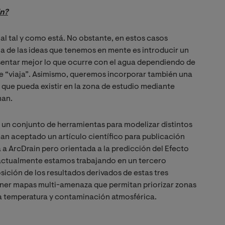
in?
l tal y como está. No obstante, en estos casos
a de las ideas que tenemos en mente es introducir un
sentar mejor lo que ocurre con el agua dependiendo de
que “viaja”. Asimismo, queremos incorporar también una
 que pueda existir en la zona de estudio mediante
man.
e un conjunto de herramientas para modelizar distintos
n aceptado un artículo científico para publicación
a ArcDrain pero orientada a la predicción del Efecto
y actualmente estamos trabajando en un tercero
sición de los resultados derivados de estas tres
tener mapas multi-amenaza que permitan priorizar zonas
ta temperatura y contaminación atmosférica.