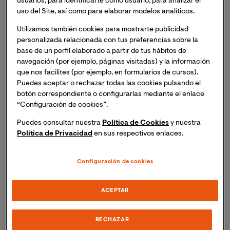
usuarios, para identificarte como usuario, para analizar el
uso del Site, así como para elaborar modelos analíticos.
En esta ocasión, conoceremos un poco más sobre
Utilizamos también cookies para mostrarte publicidad
Mónica Pérez-Carbonell
, Ingeniera en Electrónica por
personalizada relacionada con tus preferencias sobre la
la Universitat de València, Master of Engineering in
base de un perfil elaborado a partir de tus hábitos de
Electronic Engineering por la MTU Munster Technology
navegación (por ejemplo, páginas visitadas) y la información
que nos facilites (por ejemplo, en formularios de cursos).
University de Irlanda y docente de la Universidad
Puedes aceptar o rechazar todas las cookies pulsando el
Internacional de Valencia, donde imparte la asignatura
botón correspondiente o configurarlas mediante el enlace
de robótica en la
Maestría Oficial en Industria 4.0.
“Configuración de cookies”.
Puedes consultar nuestra
Política de Cookies
y nuestra
El camino de Mónica hacia el campo de las STEM no fue
Política de Privacidad
en sus respectivos enlaces.
un trayecto recto y libre de desvíos. Aunque su padre es
ingeniero industrial, hasta que llegó el momento de
elegir que carrera seguir no lo tuvo claro “
Hasta que no 
Configuración de cookies
se acercó el final de curso de COU, donde llegué por el 
itinerario de ciencias mixtas, porque no podría 
ACEPTAR
prescindir de la asignatura de Literatura, no decidí qué 
quería estudiar.
” Finalmente se decantó por la
RECHAZAR
licenciatura en Física, una opción que de entrada le