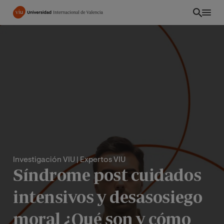
Pasar
al
contenido
principal
Investigación VIU
| Expertos VIU
Síndrome post cuidados
PE
intensivos y desasosiego
moral ¿Qué son y cómo