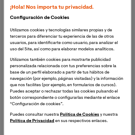
¡Hola! Nos importa tu privacidad.
Configuración de Cookies
Utilizamos cookies y tecnologías similares propias y de
terceros para diferenciar tu experiencia de las de otros
usuarios, para identificarte como usuario, para analizar el
uso del Site, así como para elaborar modelos analíticos.
Utilizamos también cookies para mostrarte publicidad
personalizada relacionada con tus preferencias sobre la
base de un perfil elaborado a partir de tus hábitos de
navegación (por ejemplo, páginas visitadas) y la información
que nos facilites (por ejemplo, en formularios de cursos).
Puedes aceptar o rechazar todas las cookies pulsando el
botón correspondiente o configurarlas mediante el enlace
Este 12 de febrero la Cátedra
de Humanización de la
“Configuración de cookies”.
Asistencia Sanitaria de la Universidad Internacional de
Puedes consultar nuestra
Política de Cookies
y nuestra
Valencia, Fundación ASISA y Proyecto HU-CI, da
Política de Privacidad
en sus respectivos enlaces.
comienzo a su ciclo de conferencias titulada
“Las
secuelas de la UCI. Cómo la humanización de los