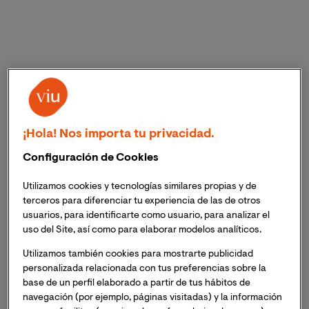
La pedagogía es una
ciencia social, transversal e
¡Hola! Nos importa tu privacidad.
interdisciplinar
que incluye contenidos relacionados
con la psicología, la sociología, la filosofía, la historia,
Configuración de Cookies
la antropología y muchos otros, cuyo
nexo de unión es
el vínculo con la educación
.
Utilizamos cookies y tecnologías similares propias y de
terceros para diferenciar tu experiencia de las de otros
usuarios, para identificarte como usuario, para analizar el
Aunque popularmente se suele relacionar la pedagogía
uso del Site, así como para elaborar modelos analíticos.
con la educación en la infancia y la adolescencia y en
un contexto escolar, esta disciplina abarca muchísimos
Utilizamos también cookies para mostrarte publicidad
personalizada relacionada con tus preferencias sobre la
más. Los pedagogos
trabajan la educación en su
base de un perfil elaborado a partir de tus hábitos de
sentido más amplio
, investigando y reflexionando
navegación (por ejemplo, páginas visitadas) y la información
sobre todas las aristas y facetas de ésta, abriendo, por