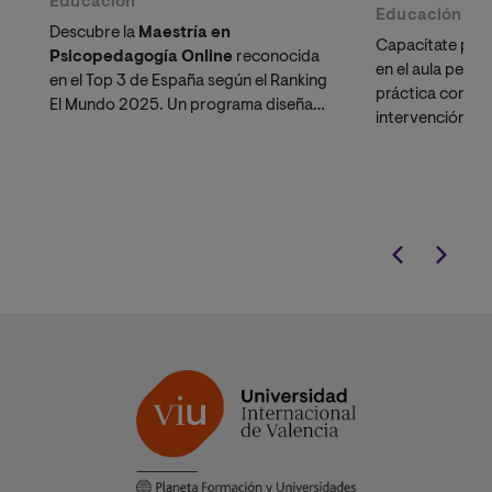
Educación
Educación
Descubre la
Maestría en
Capacítate para
Psicopedagogía Online
reconocida
en el aula peruan
en el Top 3 de España según el Ranking
práctica con es
El Mundo 2025. Un programa diseñado
intervención ed
específicamente para docentes y
neurociencia.
psicólogos en Perú que buscan
ascender en la
Carrera Pública
Magisterial
o potenciar su perfil
profesional en el sector privado
peruano.