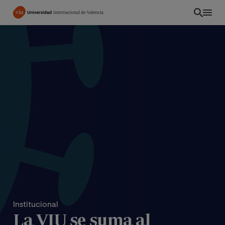
Pasar
al
contenido
principal
PE
Institucional
La VIU se suma al