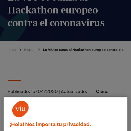
Hackathon europeo
contra el coronavirus
Inicio
Noticias
La VIU se suma al Hackathon europeo contra el coro
Publicado:
15/04/2020
|
Actualizado:
Clara
06/11/2023
Castillejo
El #EUvsVirus Hackathon surge con el objetivo de
¡Hola! Nos importa tu privacidad.
conectar a la sociedad civil, innovadores,