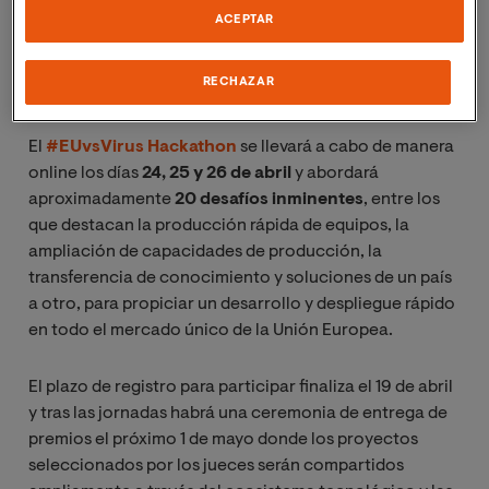
innovadores, inversores y otros socios estratégicos de
ACEPTAR
toda Europa para impulsar el desarrollo de soluciones
innovadoras que permitan hacer frente a los retos
RECHAZAR
planteados por el coronavirus.
El
#EUvsVirus Hackathon
se llevará a cabo de manera
online los días
24, 25 y 26 de abril
y abordará
aproximadamente
20 desafíos inminentes
, entre los
que destacan la producción rápida de equipos, la
ampliación de capacidades de producción, la
transferencia de conocimiento y soluciones de un país
a otro, para propiciar un desarrollo y despliegue rápido
en todo el mercado único de la Unión Europea.
El plazo de registro para participar finaliza el 19 de abril
y tras las jornadas habrá una ceremonia de entrega de
premios el próximo 1 de mayo donde los proyectos
seleccionados por los jueces serán compartidos