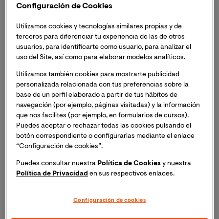
inversiones y socios estratégicos de toda Europa
Configuración de Cookies
para aportar soluciones que permitan hacer
frente a los nuevos retos que deja el escenario
Utilizamos cookies y tecnologías similares propias y de
terceros para diferenciar tu experiencia de las de otros
post COVID-19
usuarios, para identificarte como usuario, para analizar el
uso del Site, así como para elaborar modelos analíticos.
Esta iniciativa se llevará a cabo los días 24, 25 y 26
de abril y abordará aproximadamente 20 desafíos
Utilizamos también cookies para mostrarte publicidad
inminentes
personalizada relacionada con tus preferencias sobre la
base de un perfil elaborado a partir de tus hábitos de
La
Universidad Internacional de Valencia (VIU)
es
navegación (por ejemplo, páginas visitadas) y la información
que nos facilites (por ejemplo, en formularios de cursos).
una de las instituciones académicas de enseñanza
Puedes aceptar o rechazar todas las cookies pulsando el
superior que se ha sumado como socio colaborador del
botón correspondiente o configurarlas mediante el enlace
gran Hackathon paneuropeo, sumándose así a los
“Configuración de cookies”.
principales actores del ecosistema digital más
conectados a nivel nacional de toda Europa.
Puedes consultar nuestra
Política de Cookies
y nuestra
Política de Privacidad
en sus respectivos enlaces.
Esta iniciativa, organizada por la Comisión Europea en
estrecha colaboración con sus estados miembros,
Configuración de cookies
surge con el objetivo de conectar a la sociedad civil,