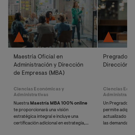
Maestría Oficial en
Pregrado en
Administración y Dirección
Dirección d
de Empresas (MBA)
Ciencias Económicas y
Ciencias Econ
Administrativas
Administrativ
Nuestra
Maestría MBA 100% online
Un Pregrado en 
te proporcionará una visión
permite adquirir 
estratégica integral e incluye una
actualizado y t
certificación adicional en estrategia,
las demandas y 
innovación y emprendimiento a través
mercado labora