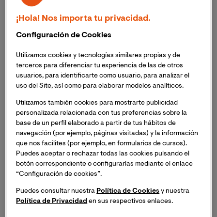
¡Hola! Nos importa tu privacidad.
Configuración de Cookies
Utilizamos cookies y tecnologías similares propias y de
terceros para diferenciar tu experiencia de las de otros
usuarios, para identificarte como usuario, para analizar el
uso del Site, así como para elaborar modelos analíticos.
Utilizamos también cookies para mostrarte publicidad
personalizada relacionada con tus preferencias sobre la
base de un perfil elaborado a partir de tus hábitos de
Videonoticia QS Stars
navegación (por ejemplo, páginas visitadas) y la información
que nos facilites (por ejemplo, en formularios de cursos).
Puedes aceptar o rechazar todas las cookies pulsando el
botón correspondiente o configurarlas mediante el enlace
Los sellos obtenidos por VIU de parte del QS Stars
“Configuración de cookies”.
Rating System corresponden a las categorías
Puedes consultar nuestra
Política de Cookies
y nuestra
Aprendizaje en línea y Criterio Especialista
Política de Privacidad
en sus respectivos enlaces.
aplicado al MBA