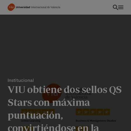
Pasar
al
contenido
principal
Institucional
VIU obtiene dos sellos QS
Stars con máxima
PE
puntuación,
convirtiéndose en la