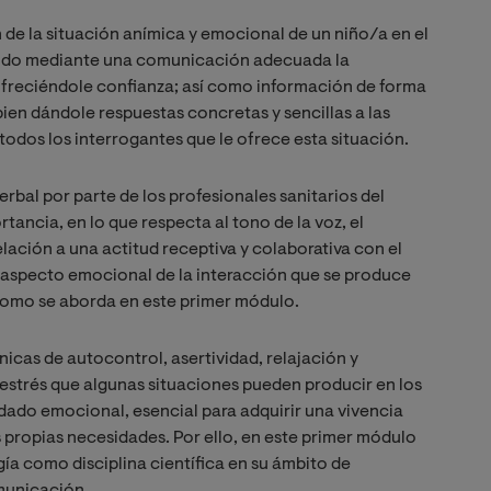
n de la situación anímica y emocional de un niño/a en el
tando mediante una comunicación adecuada la
ofreciéndole confianza; así como información de forma
ien dándole respuestas concretas y sencillas a las
odos los interrogantes que le ofrece esta situación.
rbal por parte de los profesionales sanitarios del
ancia, en lo que respecta al tono de la voz, el
relación a una actitud receptiva y colaborativa con el
l aspecto emocional de la interacción que se produce
y como se aborda en este primer módulo.
nicas de autocontrol, asertividad, relajación y
estrés que algunas situaciones pueden producir en los
idado emocional, esencial para adquirir una vivencia
 propias necesidades. Por ello, en este primer módulo
ía como disciplina científica en su ámbito de