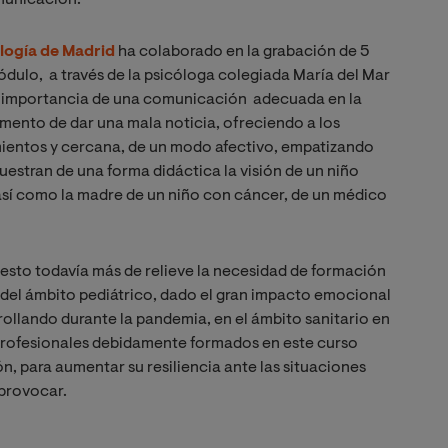
municación.
ología de Madrid
ha colaborado en la grabación de 5
dulo, a través de la psicóloga colegiada María del Mar
la importancia de una comunicación adecuada en la
mento de dar una mala noticia, ofreciendo a los
entos y cercana, de un modo afectivo, empatizando
estran de una forma didáctica la visión de un niño
así como la madre de un niño con cáncer, de un médico
puesto todavía más de relieve la necesidad de formación
s del ámbito pediátrico, dado el gran impacto emocional
rollando durante la pandemia, en el ámbito sanitario en
 profesionales debidamente formados en este curso
ón, para aumentar su resiliencia ante las situaciones
 provocar.