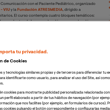
e Comunicación con el Paciente Pediátrico, organizado
 - VIU
y la
Fundación ATRESMEDIA
, dirigido a
itarios. El curso contempla cuatro bloques temáticos:
e, herramientas de la comunicación y comunicación
ales os iremos acercando a lo largo de las próximas
sionales sanitarios del ámbito pediátrico, a través de
o Suay Madrid, Directora del curso
mporta tu privacidad.
ortancia de las habilidades sociales, abordándose la
n los profesionales y los servicios sanitarios; el
n de Cookies
protección en los profesionales sanitarios, así como
al y paciente, entre otros aspectos fundamentales.
s y tecnologías similares propias y de terceros para diferenciar tu e
ara identificarte como usuario, para analizar el uso del Site, así com
 cuenta las circunstancias en las que nos
os.
or el COVID-19, adquiere una especial relevancia el
én cookies para mostrarte publicidad personalizada relacionada con
endo por el mismo la capacidad para reconocer,
un perfil elaborado a partir de tus hábitos de navegación (por ejemp
como para reaccionar de forma constructiva ante las
nformación que nos facilites (por ejemplo, en formularios de cursos).
as cookies pulsando el botón correspondiente o configurarlas median