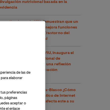
divulgación nutricional basada en la
evidencia
Investigadores de VIU demuestran que un
compuesto del té verde mejora funciones
cognitivas en niños con Trastorno del
Espectro Alcohólico Fetal
Toni García, docente de VIU, inaugura el
XXVI Congreso Internacional de
Educadores en Perú con una reflexión
sobre los retos de la educación
xperiencia de las de
contemporánea
o para elaborar
Dr. Víctor José Villanueva-Blasco ¿Cómo
 tus preferencias
detectar el uso problemático de Internet
lo, páginas
en adolescentes y cómo afecta este a su
 Puedes aceptar o
salud mental?
te el enlace