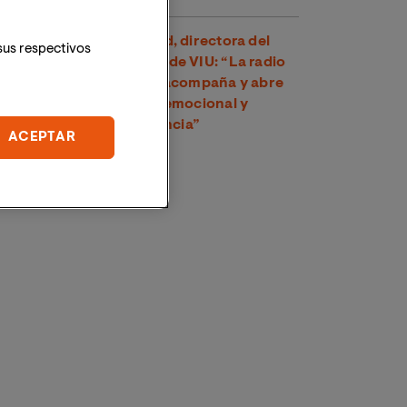
Dra. Amparo Suay Madrid, directora del
sus respectivos
Grado en Comunicación de VIU: “La radio
es una voz cercana que acompaña y abre
un espacio de conexión emocional y
psicológica con la audiencia”
ACEPTAR