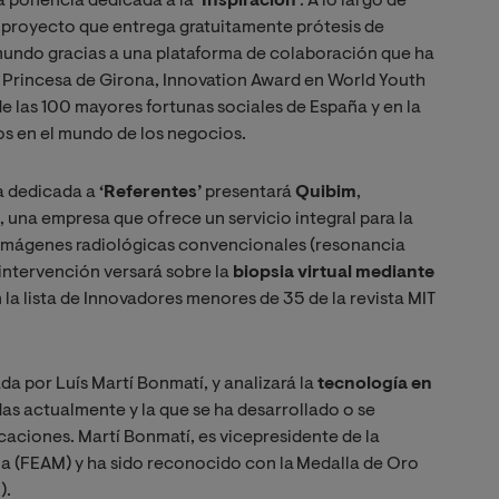
a ponencia dedicada a la
‘Inspiración’
. A lo largo de
n proyecto que entrega gratuitamente prótesis de
mundo gracias a una plataforma de colaboración que ha
o Princesa de Girona, Innovation Award en World Youth
de las 100 mayores fortunas sociales de España y en la
os en el mundo de los negocios.
ia dedicada a
‘Referentes’
presentará
Quibim
,
 una empresa que ofrece un servicio integral para la
s imágenes radiológicas convencionales (resonancia
 intervención versará sobre la
biopsia virtual mediante
 la lista de Innovadores menores de 35 de la revista MIT
ada por Luís Martí Bonmatí, y analizará la
tecnología en
das actualmente y la que se ha desarrollado o se
caciones. Martí Bonmatí, es vicepresidente de la
 (FEAM) y ha sido reconocido con la Medalla de Oro
).