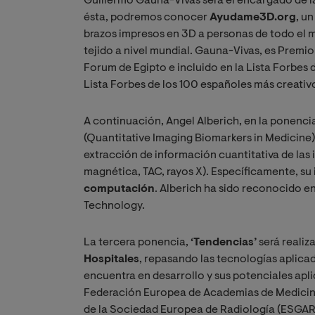
Guillermo Gauna-Vivas será el encargado de l
ésta, podremos conocer
Ayudame3D.org
, u
brazos impresos en 3D a personas de todo el 
tejido a nivel mundial. Gauna-Vivas, es Premi
Forum de Egipto e incluido en la Lista Forbes 
Lista Forbes de los 100 españoles más creativ
A continuación, Angel Alberich, en la ponenc
(Quantitative Imaging Biomarkers in Medicine),
extracción de información cuantitativa de la
magnética, TAC, rayos X). Específicamente, su
computación
. Alberich ha sido reconocido en
Technology.
La tercera ponencia,
‘Tendencias’
será realiz
Hospitales
, repasando las tecnologías aplica
encuentra en desarrollo y sus potenciales apli
Federación Europea de Academias de Medicina
de la Sociedad Europea de Radiología (ESGAR