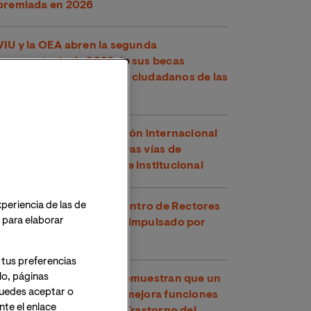
premiada en 2026
VIU y la OEA abren la segunda
convocatoria de 2026 de sus becas
conjuntas, dirigidas a los ciudadanos de las
Américas
VIU refuerza su proyección internacional
en Perú explorando nuevas vías de
cooperación académica e institucional
xperiencia de las de
VIU participa en el Encuentro de Rectores
o para elaborar
y Rectoras Perú-España impulsado por
CRUE
 tus preferencias
lo, páginas
Investigadores de VIU demuestran que un
 Puedes aceptar o
compuesto del té verde mejora funciones
te el enlace
cognitivas en niños con Trastorno del