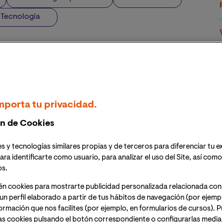
y Tecnología
en las que destacados expertos analizarán las
tores.
á un total de 4 sectores, uno por jornada, comenzando
y Tecnología (ESICT)
de la Universidad Internacional de
mporta tu privacidad.
era edición de TECHmeets
, un conjunto de jornadas
n de Cookies
ar el carácter multidisciplinar de la tecnología y su
 online nacen de la convicción de que el valor
s y tecnologías similares propias y de terceros para diferenciar tu e
ella se hace, y por esto a lo largo de las TECHmeets se
ara identificarte como usuario, para analizar el uso del Site, así com
s tecnología en distintas áreas, planteando a la vez
os.
s aplicaciones y abriendo el análisis a la incorporación
lidades de las que ya se encuentran en uso.
én cookies para mostrarte publicidad personalizada relacionada con
un perfil elaborado a partir de tus hábitos de navegación (por ejemp
nformación que nos facilites (por ejemplo, en formularios de cursos).
s de la ESICT de VIU analizarán
4 macrosectores:
as cookies pulsando el botón correspondiente o configurarlas median