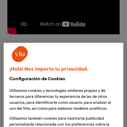
Nuestra forma de existir en sociedad está
indisolublemente ligada a los sistemas económicos que
¡Hola! Nos importa tu privacidad.
dan forma a nuestras relaciones de producción e
Configuración de Cookies
intercambio. La lógica económica no solo rige la
circulación de bienes y servicios, sino que vertebra,
Utilizamos cookies y tecnologías similares propias y de
muchas veces de forma casi imperceptible, otros
terceros para diferenciar tu experiencia de las de otros
ámbitos de nuestra vida, como las relaciones afectivas,
usuarios, para identificarte como usuario, para analizar el
los procesos de construcción de identidad y
uso del Site, así como para elaborar modelos analíticos.
autopercepción o incluso nuestros vínculos familiares.
Utilizamos también cookies para mostrarte publicidad
personalizada relacionada con tus preferencias sobre la