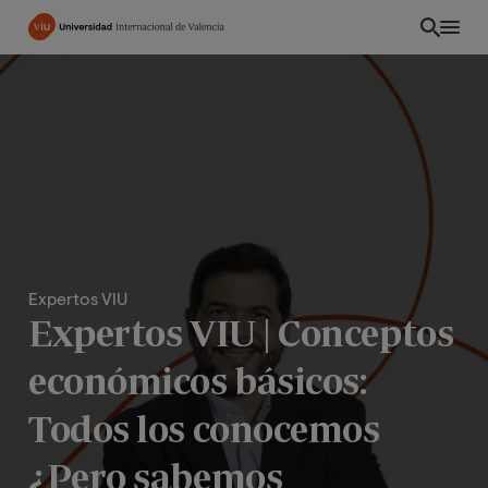
Pasar
al
contenido
principal
Expertos VIU
Expertos VIU | Conceptos
económicos básicos:
PE
Todos los conocemos
¿Pero sabemos