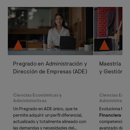
Pregrado en Administración y
Maestría Ofi
Dirección de Empresas (ADE)
y Gestión F
Ciencias Económicas y
Ciencias Econ
Administrativas
Administrativ
Un Pregrado en ADE único, que te
Evoluciona haci
permite adquirir un perfil diferencial,
Financiera
y el
actualizado y totalmente alineado con
competencias di
las demandas y necesidades del
avanzado de
Fi